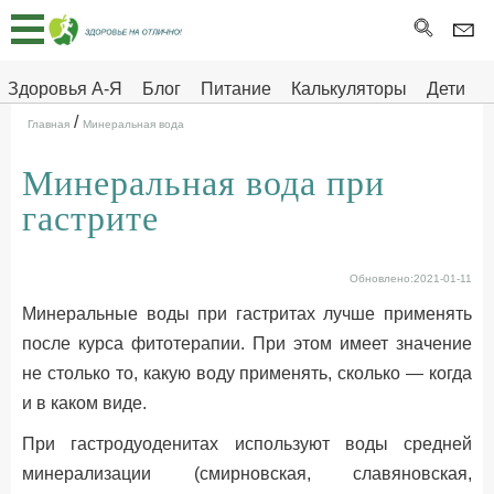
Главная
Тесты
Здоровья А-Я
Блог
Питание
Калькуляторы
Дети
/
Про
Здоровье на отлично
Главная
Минеральная вода
здоровье
Минеральная вода при
ДЕТЯМ
гастрите
Обновлено:2021-01-11
Минеральные воды при гастритах лучше применять
после курса фитотерапии. При этом имеет значение
не столько то, какую воду применять, сколько — когда
и в каком виде.
При гастродуоденитах используют воды средней
минерализации (смирновская, славяновская,