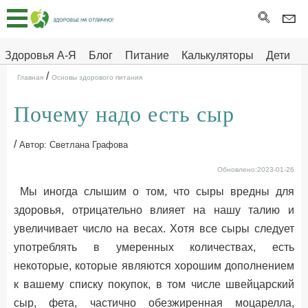
Главная
Тесты
Здоровья А-Я
Блог
Питание
Калькуляторы
Дети
/
Про
Здоровье на отлично
Главная
Основы здорового питания
здоровье
Почему надо есть сыр
ДЕТЯМ
/
Автор: Светлана Графова
Обновлено:2023-01-26
Мы иногда слышим о том, что сыры вредны для
здоровья, отрицательно влияет на нашу талию и
увеличивает число на весах. Хотя все сыры следует
употреблять в умеренных количествах, есть
некоторые, которые являются хорошим дополнением
к вашему списку покупок, в том числе швейцарский
сыр, фета, частично обезжиренная моцарелла,