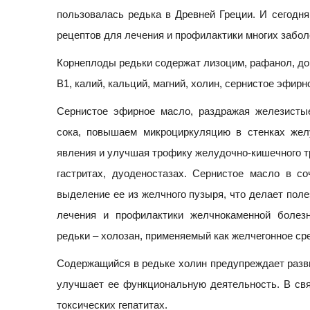
пользовалась редька в Древней Греции. И сегодн
рецептов для лечения и профилактики многих забол
Корнеплоды редьки содержат лизоцим, рафанол, до 
В1, калий, кальций, магний, холин, сернистое эфир
Сернистое эфирное масло, раздражая железисты
сока, повышаем микроциркуляцию в стенках жел
явления и улучшая трофику желудочно-кишечного тр
гастритах, дуоденостазах. Сернистое масло в с
выделение ее из желчного пузыря, что делает поле
лечения и профилактики желчнокаменной болез
редьки – холозан, применяемый как желчегонное ср
Содержащийся в редьке холин предупреждает разви
улучшает ее функциональную деятельность. В свя
токсических гепатитах.