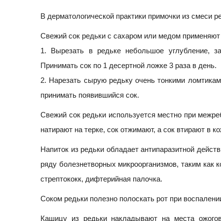
В дерматологической практики примочки из смеси р
Свежий сок редьки с сахаром или медом применяют п
1. Вырезать в редьке небольшое углубление, за
Принимать сок по 1 десертной ложке 3 раза в день.
2. Нарезать сырую редьку очень тонкими ломтикам
принимать появившийся сок.
Свежий сок редьки используется местно при межреб
натирают на терке, сок отжимают, а сок втирают в к
Напиток из редьки обладает антипаразитной действ
ряду болезнетворных микроорганизмов, таким как 
стрептококк, дифтерийная палочка.
Соком редьки полезно полоскать рот при воспалени
Кашицу из редьки накладывают на места ожогов