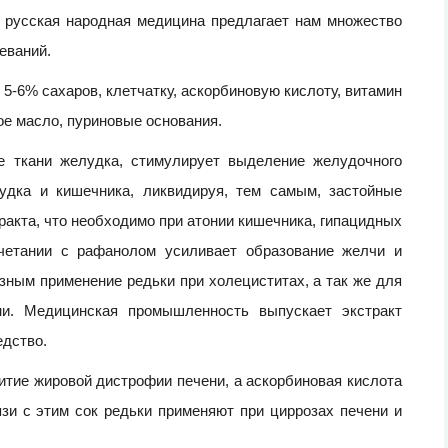
я русская народная медицина предлагает нам множество
еваний.
5-6% сахаров, клетчатку, аскорбиновую кислоту, витамин
ное масло, пуриновые основания.
е ткани желудка, стимулирует выделение желудочного
удка и кишечника, ликвидируя, тем самым, застойные
акта, что необходимо при атонии кишечника, гипацидных
очетании с рафанолом усиливает образование желчи и
зным применение редьки при холециститах, а так же для
ни. Медицинская промышленность выпускает экстракт
едство.
тие жировой дистрофии печени, а аскорбиновая кислота
зи с этим сок редьки применяют при циррозах печени и