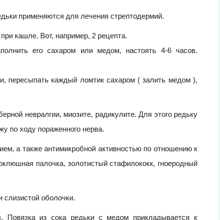
едьки применяются для лечения стрептодермий.
ри кашле. Вот, например, 2 рецепта.
полнить его сахаром или медом, настоять 4-6 часов.
и, пересыпать каждый ломтик сахаром ( залить медом ),
ерной невралгии, миозите, радикулите. Для этого редьку
ожу по ходу пораженного нерва.
ием, а также антимикробной активностью по отношению к
коклюшная палочка, золотистый стафилококк, гноеродный
и слизистой оболочки.
. Повязка из сока редьки с медом прикладывается к