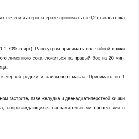
х печени и атеросклерозе принимать по 0,2 стакана сока
(1:1 70% спирт). Рано утром принимать пол чайной ложки
го лимонного сока, ложиться на правый бок на 20 мин.
яца.
ок черной редьки и оливкового масла. Принимать по 1
дном гастрите, язве желудка и двенадцатиперстной кишки
кта, сопровождающихся воспалительными процессами в