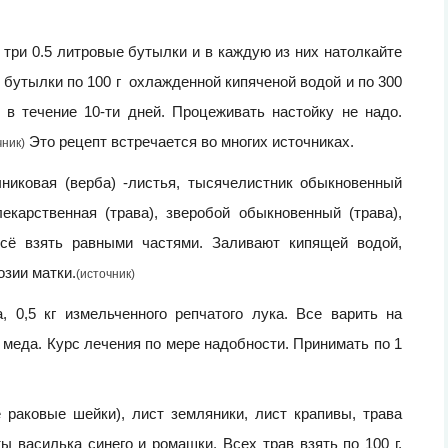
 три 0.5 литровые бутылки и в каждую из них натолкайте
в бутылки по 100 г охлажденной кипяченой водой и по 300
 в течение 10-ти дней. Процеживать настойку не надо.
Это рецепт встречается во многих источниках.
чник)
никовая (верба) -листья, тысячелистник обыкновенный
лекарственная (трава), зверобой обыкновенный (трава),
Всё взять равными частями. Заливают кипящей водой,
озии матки.
(источник)
 0,5 кг измельченного репчатого лука. Все варить на
г меда. Курс лечения по мере надобности. Принимать по 1
 раковые шейки), лист земляники, лист крапивы, трава
ы василька синего и ромашки. Всех трав взять по 100 г,