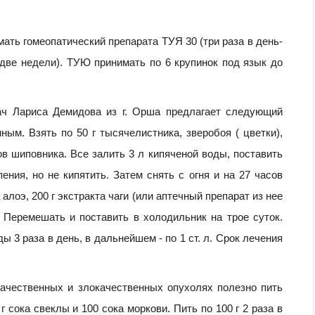
ать гомеопатический препарата ТУЯ 30 (три раза в день-
в две недели). ТУЮ принимать по 6 крупинок под язык до
ач Лариса Демидова из г. Орша предлагает следующий
ым. Взять по 50 г тысячелистника, зверобоя ( цветки),
ов шиповника. Все залить 3 л кипяченой воды, поставить
ения, но не кипятить. Затем снять с огня и на 27 часов
 алоэ, 200 г экстракта чаги (или аптечный препарат из нее
а. Перемешать и поставить в холодильник на трое суток.
ды 3 раза в день, в дальнейшем - по 1 ст. л. Срок лечения
ачественных и злокачественных опухолях полезно пить
сока свеклы и 100 сока моркови. Пить по 100 г 2 раза в