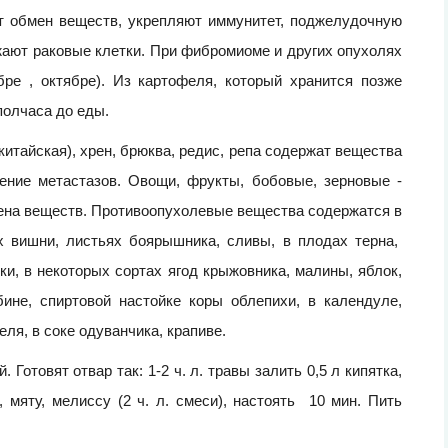
ют обмен веществ, укрепляют иммунитет, поджелудочную
жают раковые клетки. При фибромиоме и других опухолях
бре , октябре). Из картофеля, который хранится позже
 полчаса до еды.
китайская), хрен, брюква, редис, репа содержат вещества
ение метастазов. Овощи, фрукты, бобовые, зерновые -
ена веществ. Противоопухолевые вещества содержатся в
х вишни, листьях боярышника, сливы, в плодах терна,
ики, в некоторых сортах ягод крыжовника, малины, яблок,
бине, спиртовой настойке коры облепихи, в календуле,
ля, в соке одуванчика, крапиве.
товят отвар так: 1-2 ч. л. травы залить 0,5 л кипятка,
 мяту, мелиссу (2 ч. л. смеси), настоять 10 мин. Пить