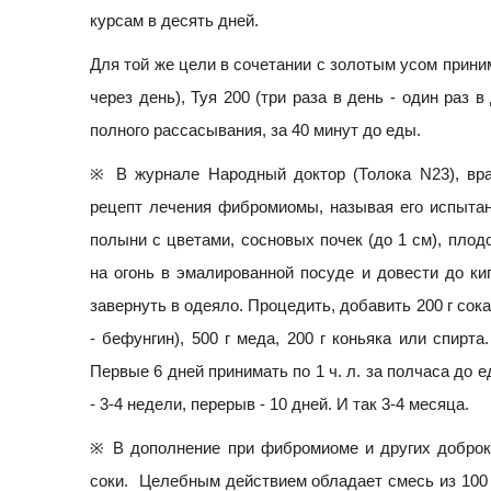
курсам в десять дней.
Для той же цели в сочетании с золотым усом приним
через день), Туя 200 (три раза в день - один раз 
полного рассасывания, за 40 минут до еды.
※ В журнале Народный доктор (Толока N23), вр
рецепт лечения фибромиомы, называя его испытанн
полыни с цветами, сосновых почек (до 1 см), плод
на огонь в эмалированной посуде и довести до кип
завернуть в одеяло. Процедить, добавить 200 г сока
- бефунгин), 500 г меда, 200 г коньяка или спирт
Первые 6 дней принимать по 1 ч. л. за полчаса до е
- 3-4 недели, перерыв - 10 дней. И так 3-4 месяца.
※ В дополнение при фибромиоме и других доброк
соки. Целебным действием обладает смесь из 100 г 