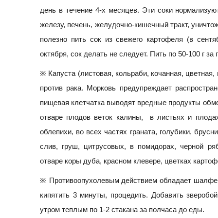
день в течение 4-х месяцев. Эти соки нормализу
железу, печень, желудочно-кишечный тракт, уничто
полезно пить сок из свежего картофеля (в сентя
октября, сок делать не следует. Пить по 50-100 г за
※ Капуста (листовая, кольраби, кочанная, цветная, 
против рака. Морковь предупреждает распростран
пищевая клетчатка выводят вредные продукты обм
отваре плодов веток калины, в листьях и плода
облепихи, во всех частях граната, голубики, брусн
слив, груш, цитрусовых, в помидорах, черной ря
отваре коры дуба, красном клевере, цветках картофе
※ Противоопухолевым действием обладает шалфей. Го
кипятить 3 минуты, процедить. Добавить зверобой,
утром теплым по 1-2 стакана за полчаса до еды.