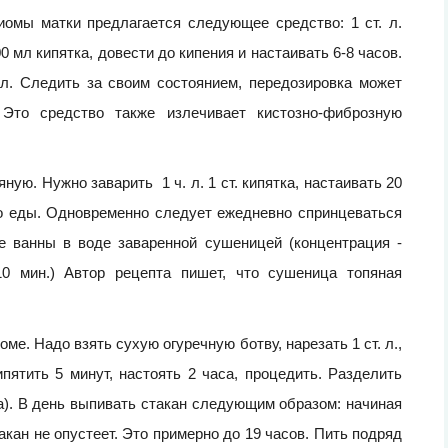
омы матки предлагается следующее средство: 1 ст. л.
00 мл кипятка, довести до кипения и настаивать 6-8 часов.
 л. Следить за своим состоянием, передозировка может
 Это средство также излечивает кистозно-фиброзную
ю. Нужно заварить 1 ч. л. 1 ст. кипятка, настаивать 20
до еды. Одновременно следует ежедневно спринцеваться
е ванны в воде заваренной сушеницей (концентрация -
10 мин.) Автор рецепта пишет, что сушеница топяная
е. Надо взять сухую огуречную ботву, нарезать 1 ст. л.,
ятить 5 минут, настоять 2 часа, процедить. Разделить
на). В день выпивать стакан следующим образом: начиная
стакан не опустеет. Это примерно до 19 часов. Пить подряд