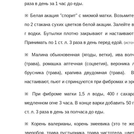
раза в день за 1 час до еды.
※ Белая акация "спорит" с миомой матки. Возьмите
по 2 стакана сухих цветков белой акации. Залейте 
г водки. Бутылки плотно закрывают и настаивают
Принимать по 1 ст. л. 3 раза в день перед едой.
(исто
※ Малина обыкновенная (ягоды, ветки), ива волч
(трава), ромашка аптечная (соцветия), вероника 
брусника (трава), крапива двудомная (трава). 
настаивают, пьют и спринцуются при фибромах и эр
※ При фиброме матки 1,5 л воды, 400 г сахара,
медленном огне 3 часа. В конце варки добавить 50 
ст. л. 3 раза в день за полчаса до еды.
※ Корень валерианы, корень змеевика (это те же
зверобоя, трава пустырника, трава чистотела, цвет