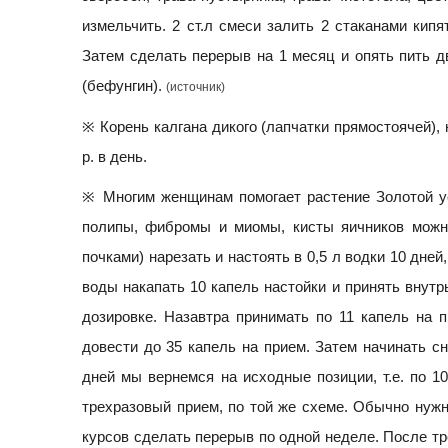
измельчить. 2 ст.л смеси залить 2 стаканами кипят
Затем сделать перерыв на 1 месяц и опять пить дв
(бефунгин).
(источник)
※ Корень калгана дикого (лапчатки прямостоячей), н
р. в день.
※ Многим женщинам помогает растение Золотой у
полипы, фибромы и миомы, кисты яичников можно
почками) нарезать и настоять в 0,5 л водки 10 дней
воды накапать 10 капель настойки и принять внутр
дозировке. Назавтра принимать по 11 капель на п
довести до 35 капель на прием. Затем начинать сн
дней мы вернемся на исходные позиции, т.е. по 10
трехразовый прием, по той же схеме. Обычно нужно
курсов сделать перерыв по одной неделе. После т