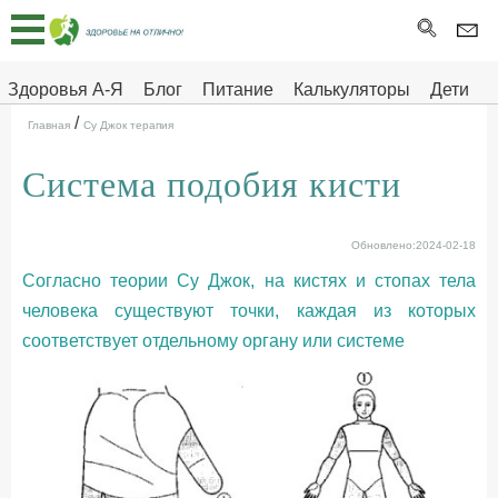
Главная
Тесты
Здоровья А-Я
Блог
Питание
Калькуляторы
Дети
/
Про
Здоровье на отлично
Главная
Су Джок терапия
здоровье
Система подобия кисти
ДЕТЯМ
Обновлено:2024-02-18
Согласно теории Су Джок, на кистях и стопах тела
человека существуют точки, каждая из которых
соответствует отдельному органу или системе