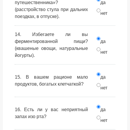
путешественника»?
да
(расстройство стула при дальних
нет
поездках, в отпуске).
14. Избегаете ли вы
ферментированной пищи?
да
(квашеные овощи, натуральные
нет
йогурты).
15. В вашем рационе мало
да
продуктов, богатых клетчаткой?
нет
16. Есть ли у вас неприятный
да
запах изо рта?
нет