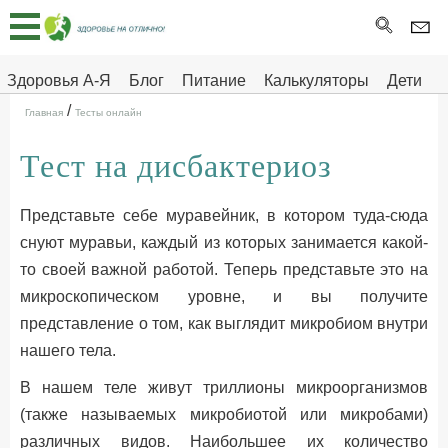
Главная
Тесты
Здоровья А-Я
Блог
Питание
Калькуляторы
Дети
/
Про
Здоровье на отлично
Главная
Тесты онлайн
здоровье
Тест на дисбактериоз
ДЕТЯМ
Представьте себе муравейник, в котором туда-сюда
снуют муравьи, каждый из которых занимается какой-
то своей важной работой. Теперь представьте это на
микроскопическом уровне, и вы получите
представление о том, как выглядит микробиом внутри
нашего тела.
В нашем теле живут триллионы микроорганизмов
(также называемых микробиотой или микробами)
различных видов. Наибольшее их количество