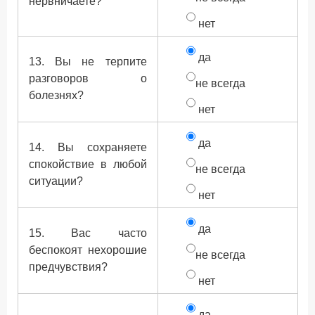
нервничаете?
нет
да
13. Вы не терпите
разговоров о
не всегда
болезнях?
нет
да
14. Вы сохраняете
спокойствие в любой
не всегда
ситуации?
нет
да
15. Вас часто
беспокоят нехорошие
не всегда
предчувствия?
нет
да