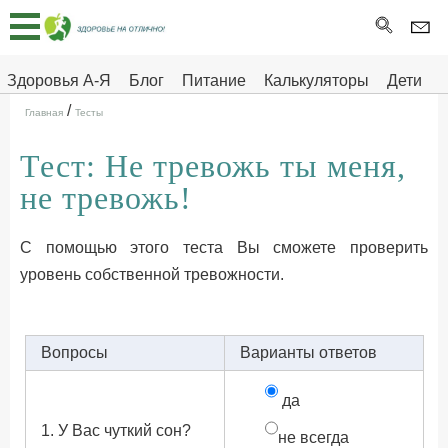
Главная
Тесты
Здоровья А-Я
Блог
Питание
Калькуляторы
Дети
/
Про
Здоровье на отлично
Главная
Тесты
здоровье
Тест: Не тревожь ты меня,
ДЕТЯМ
не тревожь!
С помощью этого теста Вы сможете проверить
уровень собственной тревожности.
Вопросы
Варианты ответов
да
1. У Вас чуткий сон?
не всегда