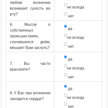
любом волнении
не всегда
возникает сухость во
рту?
нет
6. Мысли о
да
собственных
происшествиях,
не всегда
случившихся днём,
нет
мешают Вам заснуть?
да
7. Вы часто
не всегда
краснеете?
нет
да
8. У Вас при волнении
не всегда
заходится сердце?
нет