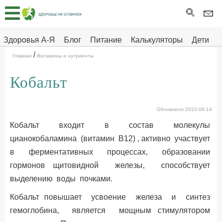
Главная
Тесты
Здоровья А-Я
Блог
Питание
Калькуляторы
Дети
/
Про
Здоровье на отлично
Главная
Витамины и нутриенты
здоровье
Кобальт
ДЕТЯМ
Обновлено:2022-06-14
Кобальт входит в состав молекулы
цианокобаламина (витамин В12) , активно участвует
в ферментативных процессах, образовании
гормонов щитовидной железы, способствует
выделению воды почками.
Кобальт повышает усвоение железа и синтез
гемоглобина, является мощным стимулятором