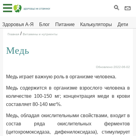
Главная
Тесты
Здоровья А-Я
Блог
Питание
Калькуляторы
Дети
/
Про
Здоровье на отлично
Главная
Витамины и нутриенты
здоровье
Медь
ДЕТЯМ
Обновлено:2022-06-02
Медь играет важную роль в организме человека.
Медь содержится в организме взрослого человека в
количестве 100-150 мг; концентрация меди в крови
составляет 80-140 мкг%.
Медь, обладая окислительными свойствами, входит в
состав ряда окислительных ферментов
(цитохромоксидаза, дифенилоксидаза), стимулирует