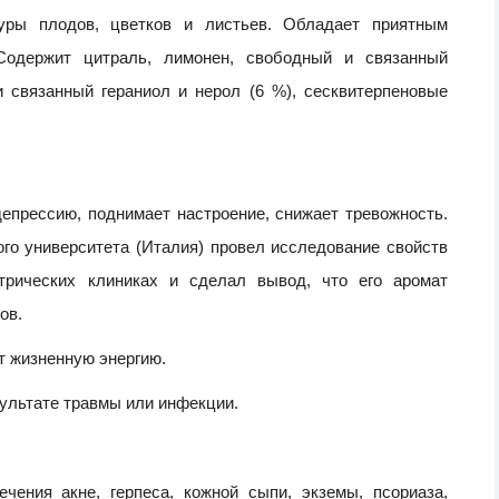
уры плодов, цветков и листьев. Обладает приятным
Содержит цитраль, лимонен, свободный и связанный
и связанный гераниол и нерол (6 %), сесквитерпеновые
епрессию, поднимает настроение, снижает тревожность.
ого университета (Италия) провел исследование свойств
трических клиниках и сделал вывод, что его аромат
ов.
т жизненную энергию.
зультате травмы или инфекции.
чения акне, герпеса, кожной сыпи, экземы, псориаза,