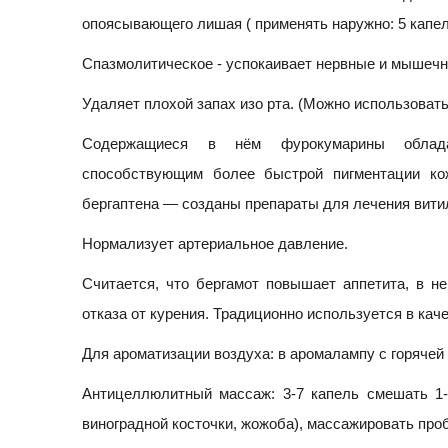
опоясывающего лишая ( применять наружно: 5 капел
Спазмолитическое - успокаивает нервные и мышечны
Удаляет плохой запах изо рта. (Можно использовать
Содержащиеся в нём фурокумарины облада
способствующим более быстрой пигментации ко
бергаптена — созданы препараты для лечения витил
Нормализует артериальное давление.
Считается, что бергамот повышает аппетита, в н
отказа от курения. Традиционно используется в каче
Для ароматизации воздуха: в аромалампу с горячей в
Антицеллюлитный массаж: 3-7 капель смешать 1-2
виноградной косточки, жожоба), массажировать про