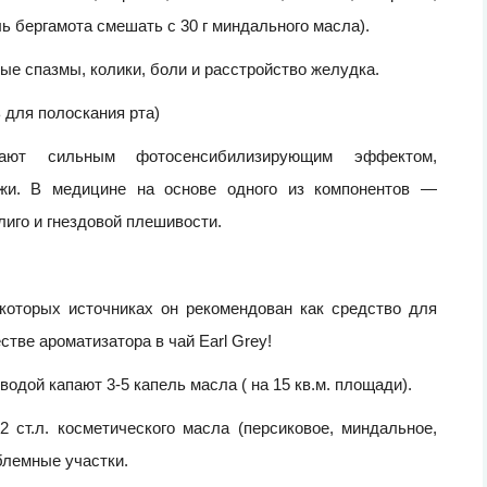
ь бергамота смешать с 30 г миндального масла).
е спазмы, колики, боли и расстройство желудка.
 для полоскания рта)
ют сильным фотосенсибилизирующим эффектом,
жи. В медицине на основе одного из компонентов —
иго и гнездовой плешивости.
екоторых источниках он рекомендован как средство для
стве ароматизатора в чай Earl Grey!
одой капают 3-5 капель масла ( на 15 кв.м. площади).
 ст.л. косметического масла (персиковое, миндальное,
блемные участки.