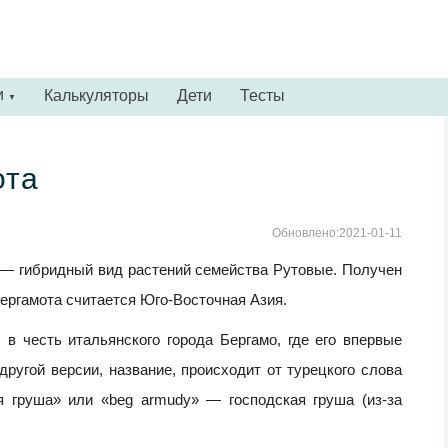
и
Калькуляторы
Дети
Тесты
▼
ота
Обновлено:2021-01-11
a) — гибридный вид растений семейства Рутовые. Получен
ергамота считается Юго-Восточная Азия.
 в честь итальянского города Бергамо, где его впервые
другой версии, название, происходит от турецкого слова
я груша» или «beg armudy» — господская груша (из-за