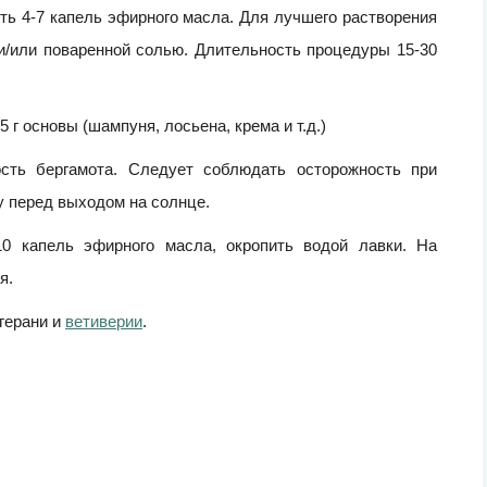
ить 4-7 капель эфирного масла. Для лучшего растворения
и/или поваренной солью. Длительность процедуры 15-30
 г основы (шампуня, лосьена, крема и т.д.)
ость бергамота. Следует соблюдать осторожность при
у перед выходом на солнце.
0 капель эфирного масла, окропить водой лавки. На
я.
 герани и
ветиверии
.