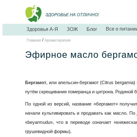
Все о питани
Здоровья А-Я
ЗОЖ
Блог
/
Главная
Ароматерапия
Эфирное масло бергам
Бергамот
, или апельсин-бергамот (Citrus bergami
путём скрещивания померанца и цитрона. Родиной б
По одной из версий, название «бергамот» получил
начали культивировать и продавать как масло. По 
«beyarmudu», что в переводе означает «княжеска
грушевидной формы).