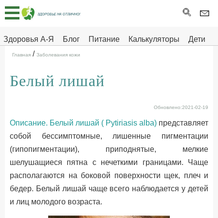
Главная
Тесты
Здоровья А-Я
Блог
Питание
Калькуляторы
Дети
/
Про
Здоровье на отлично
Главная
Заболевания кожи
здоровье
Белый лишай
ДЕТЯМ
Обновлено:2021-02-19
Описание. Белый лишай ( Pytiriasis alba)
представляет
собой бессимптомные, лишенные пигментации
(гипопигментации), приподнятые, мелкие
шелушащиеся пятна с нечеткими границами. Чаще
располагаются на боковой поверхности щек, плеч и
бедер. Белый лишай чаще всего наблюдается у детей
и лиц молодого возраста.