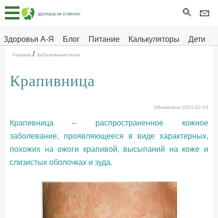
Главная
Тесты
Здоровья А-Я
Блог
Питание
Калькуляторы
Дети
/
Про
Здоровье на отлично
Главная
Заболевания кожи
здоровье
Крапивница
ДЕТЯМ
Обновлено:2021-02-19
Крапивница – распространенное кожное
заболевание, проявляющееся в виде характерных,
похожих на ожоги крапивой, высыпаний на коже и
слизистых оболочках и зуда.