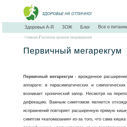
Все о питани
Здоровья А-Я
ЗОЖ
Блог
/
Главная
Болезни органов пищеварения
Первичный мегарекгум
Первичный мегарекгум
- врожденное расширени
аппарате: в парасимпатических и симпатически
возникает хронический запор. Несмотря на переп
дефекацию. Важным симптомом является отхожде
испражнений повторяет расширенную прямую кишку
симптом «каломазания» из-за того, что сама кишка