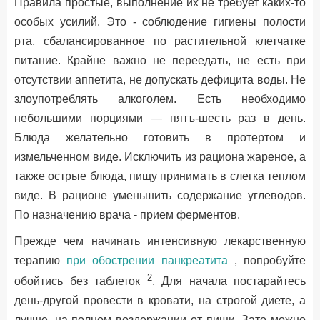
Правила простые, выполнение их не требует каких-то
особых усилий. Это - соблюдение гигиены полости
рта, сбалансированное по растительной клетчатке
питание. Крайне важно не переедать, не есть при
отсутствии аппетита, не допускать дефицита воды. Не
злоупотреблять алкоголем. Есть необходимо
небольшими порциями — пятъ-шесть раз в день.
Блюда желательно готовить в протертом и
измельченном виде. Исключить из рациона жареное, а
также острые блюда, пищу принимать в слегка теплом
виде. В рационе уменьшить содержание углеводов.
По назначению врача - прием ферментов.
Прежде чем начинать интенсивную лекарственную
терапию
при обострении панкреатита
, попробуйте
2
обойтись без таблеток
. Для начала постарайтесь
день-другой провести в кровати, на строгой диете, а
лучше, на полном воздержании от пищи. Зато можно