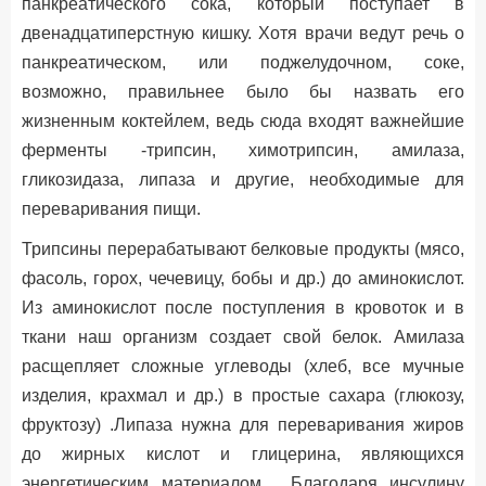
панкреатического сока, который поступает в
двенадцатиперстную кишку. Хотя врачи ведут речь о
панкреатическом, или поджелудочном, соке,
возможно, правильнее было бы назвать его
жизненным коктейлем, ведь сюда входят важнейшие
ферменты -трипсин, химотрипсин, амилаза,
гликозидаза, липаза и другие, необходимые для
переваривания пищи.
Трипсины перерабатывают белковые продукты (мясо,
фасоль, горох, чечевицу, бобы и др.) до аминокислот.
Из аминокислот после поступления в кровоток и в
ткани наш организм создает свой белок. Амилаза
расщепляет сложные углеводы (хлеб, все мучные
изделия, крахмал и др.) в простые сахара (глюкозу,
фруктозу) .Липаза нужна для переваривания жиров
до жирных кислот и глицерина, являющихся
энергетическим материалом . Благодаря инсулину