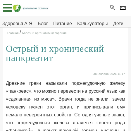
Главная
Тесты
Здоровья А-Я
Блог
Питание
Калькуляторы
Дети
/
Про
Здоровье на отлично
Главная
Болезни органов пищеварения
здоровье
Острый и хронический
ДЕТЯМ
панкреатит
Обновлено:2024-11-17
Древние греки называли поджелудочную железу
«панкреас», что можно перевести на русский язык как
«сделанная из мяса». Врачи тогда не знали, зачем
человеку нужен этот орган, и приписывали ему
немало невероятных свойств. Сегодня ученые знают,
что поджелудочная железа является своего рода
«фабрикой», вырабатывающей гормон инсулин и