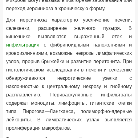
микробы могут вызывать повторные заболевания или
переход иерсиниоза в хроническую форму.
Для иерсиниоза характерно увеличение печени,
селезенки, расширение желчного пузыря. В
кишечнике выявляются выраженный отек и
инфильтрация
с фибриноидными наложениями и
кровоизлияниями, возможны некрозы лимфатических
узлов, прорыв брыжейки и развитие перитонита. При
гистологическом исследовании в печени и селезенке
обнаруживаются некротические узелки с
наклонностью к центральному некрозу и гнойному
расплавлению. Периваскулярные инфильтраты
содержат моноциты, лимфоциты, гигантские клетки
типа Пирогова—Лангханса, полиморфно-ядерные
лейкоциты. В лимфатических узлах выявляется
пролиферация макрофагов.