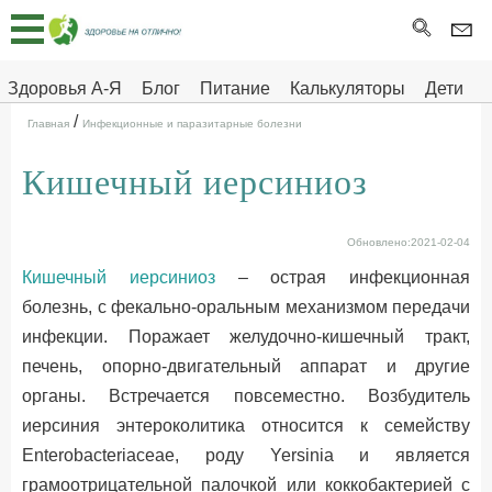
Главная
Тесты
Здоровья А-Я
Блог
Питание
Калькуляторы
Дети
/
Про
Здоровье на отлично
Главная
Инфекционные и паразитарные болезни
здоровье
Кишечный иерсиниоз
ДЕТЯМ
Обновлено:2021-02-04
Кишечный иерсиниоз
– острая инфекционная
болезнь, с фекально-оральным механизмом передачи
инфекции. Поражает желудочно-кишечный тракт,
печень, опорно-двигательный аппарат и другие
органы. Встречается повсеместно. Возбудитель
иерсиния энтероколитика относится к семейству
Enterobacteriaceae, роду Yersinia и является
грамоотрицательной палочкой или коккобактерией с