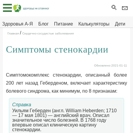
Главная
Тесты
Здоровья А-Я
Блог
Питание
Калькуляторы
Дети
/
Про
Здоровье на отлично
Главная
Сердечно-сосудистые заболевания
здоровье
Симптомы стенокардии
ДЕТЯМ
Обновлено:2021-01-11
Симптомокомплекс стенокардии, описанный более
200 лет назад Геберденом, включает характеристику
болевого синдрома, как минимум, по 8 признакам:
Справка
Уильям Геберден (англ. William Heberden; 1710
— 17 мая 1801) — английский врач. Описал
значительное число болезней. В 1768 году
впервые описал клиническую картину
стенокардии.