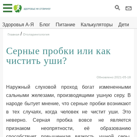
Главная
Тесты
Здоровья А-Я
Блог
Питание
Калькуляторы
Дети
/
Про
Здоровье на отлично
Главная
Отоларингология
здоровье
Серные пробки или как
ДЕТЯМ
чистить уши?
Обновлено:2021-05-18
Наружный слуховой проход богат измененными
сальными железами, производящими ушную серу. В
народе бытует мнение, что серные пробки возникают
в тех случаях, когда человек не чистит уши. Это
неверно. Серная пробка вовсе не является
признаком неопрятности, её образованию
способствует повышенная вязкость ушной серы,