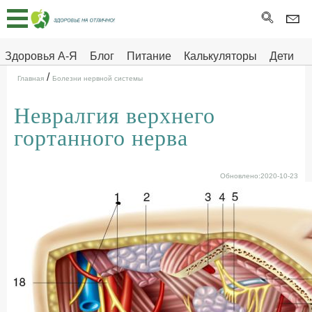
Главная
Тесты
Здоровья А-Я
Блог
Питание
Калькуляторы
Дети
/
Про
Здоровье на отлично
Главная
Болезни нервной системы
здоровье
Невралгия верхнего
ДЕТЯМ
гортанного нерва
Обновлено:2020-10-23