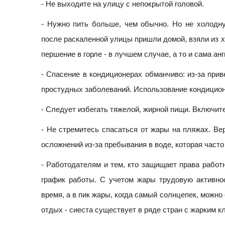
- Не выходите на улицу с непокрытой головой.
- Нужно пить больше, чем обычно. Но не холодну
после раскаленной улицы пришли домой, взяли из х
першение в горле - в лучшем случае, а то и сама ан
- Спасение в кондиционерах обманчиво: из-за при
простудных заболеваний. Использование кондицио
- Следует избегать тяжелой, жирной пищи. Включит
- Не стремитесь спасаться от жары на пляжах. Вер
осложнений из-за пребывания в воде, которая част
- Работодателям и тем, кто защищает права работн
график работы. С учетом жары трудовую активно
время, а в пик жары, когда самый солнцепек, можн
отдых - сиеста существует в ряде стран с жарким к