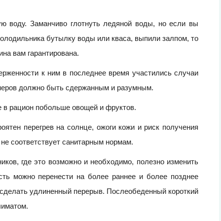
ю воду. Заманчиво глотнуть ледяной воды, но если вы
олодильника бутылку воды или кваса, выпили залпом, то
гина вам гарантирована.
верженности к ним в последнее время участились случаи
неров должно быть сдержанным и разумным.
е в рацион побольше овощей и фруктов.
оятен перегрев на солнце, ожоги кожи и риск получения
о не соответствует санитарным нормам.
иков, где это возможно и необходимо, полезно изменить
сть можно перенести на более раннее и более позднее
о сделать удлиненный перерыв. Послеобеденный короткий
лиматом.