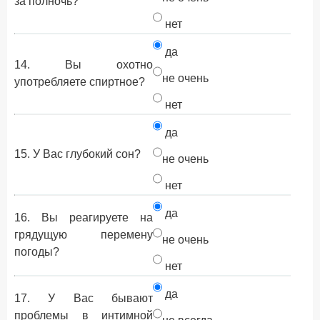
за полночь?
нет
да
14. Вы охотно
не очень
употребляете спиртное?
нет
да
15. У Вас глубокий сон?
не очень
нет
да
16. Вы реагируете на
грядущую перемену
не очень
погоды?
нет
да
17. У Вас бывают
проблемы в интимной