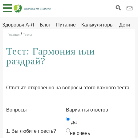
Главная
Тесты
Здоровья А-Я
Блог
Питание
Калькуляторы
Дети
/
Про
Здоровье на отлично
Главная
Тесты
здоровье
Тест: Гармония или
ДЕТЯМ
раздрай?
Ответьте откровенно на вопросы этого важного теста
Вопросы
Варианты ответов
да
1. Вы любите поесть?
не очень