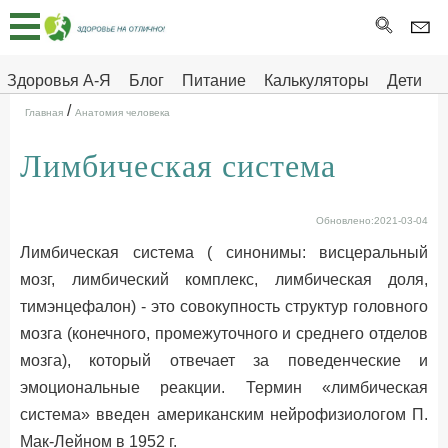
Главная
Тесты
Здоровья А-Я
Блог
Питание
Калькуляторы
Дети
/
Про
Здоровье на отлично
Главная
Анатомия человека
здоровье
Лимбическая система
ДЕТЯМ
Обновлено:2021-03-04
Лимбическая система ( синонимы: висцеральный
мозг, лимбический комплекс, лимбическая доля,
тимэнцефалон) - это совокупность структур головного
мозга (конечного, промежуточного и среднего отделов
мозга), который отвечает за поведенческие и
эмоциональные реакции. Термин «лимбическая
система» введен американским нейрофизиологом П.
Мак-Лейном в 1952 г.