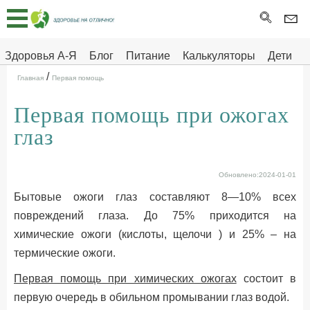
Главная
Тесты
Здоровья А-Я
Блог
Питание
Калькуляторы
Дети
/
Про
Здоровье на отлично
Главная
Первая помощь
здоровье
Первая помощь при ожогах
ДЕТЯМ
глаз
Обновлено:2024-01-01
Бытовые ожоги глаз составляют 8—10% всех
повреждений глаза. До 75% приходится на
химические ожоги (кислоты, щелочи ) и 25% – на
термические ожоги.
Первая помощь при химических ожогах
состоит в
первую очередь в обильном промывании глаз водой.