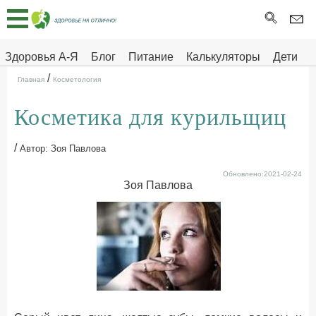
Главная
Тесты
Здоровья А-Я
Блог
Питание
Калькуляторы
Дети
/
Про
Здоровье на отлично
Главная
Косметология
здоровье
Косметика для курильщиц
ДЕТЯМ
/
Автор: Зоя Павлова
Обновлено:2021-02-24
Зоя Павлова