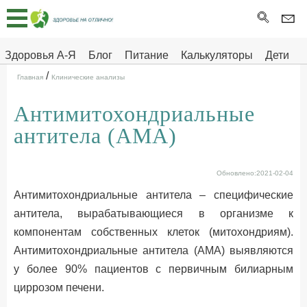
Главная
Тесты
Здоровья А-Я
Блог
Питание
Калькуляторы
Дети
/
Про
Здоровье на отлично
Главная
Клинические анализы
здоровье
Антимитохондриальные
ДЕТЯМ
антитела (АМА)
Обновлено:2021-02-04
Антимитохондриальные антитела – специфические
антитела, вырабатывающиеся в организме к
компонентам собственных клеток (митохондриям).
Антимитохондриальные антитела (АМА) выявляются
у более 90% пациентов с первичным билиарным
циррозом печени.