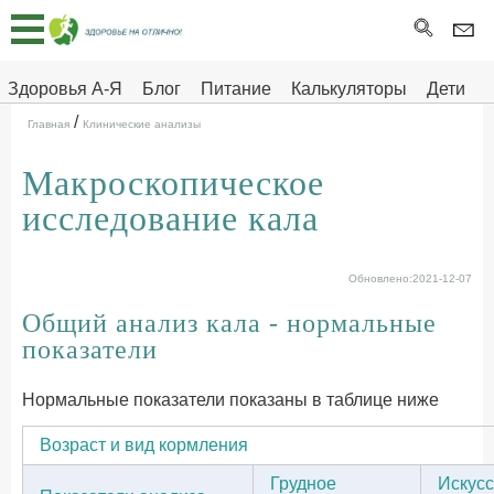
Главная
Тесты
Здоровья А-Я
Блог
Питание
Калькуляторы
Дети
/
Про
Здоровье на отлично
Главная
Клинические анализы
здоровье
Макроскопическое
ДЕТЯМ
исследование кала
Обновлено:2021-12-07
Общий анализ кала - нормальные
показатели
Нормальные показатели показаны в таблице ниже
Возраст и вид кормления
Грудное
Искус