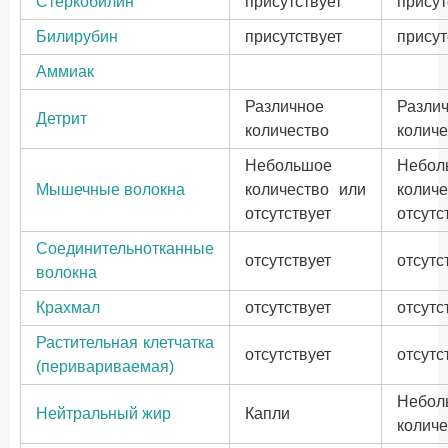
Стеркобилин
присутствует
присут
Билирубин
присутствует
присут
Аммиак
Различное
Разли
Детрит
количество
количе
Небольшое
Небол
Мышечные волокна
количество или
колич
отсутствует
отсутс
Соединительнотканные
отсутствует
отсутс
волокна
Крахмал
отсутствует
отсутс
Растительная клетчатка
отсутствует
отсутс
(перивариваемая)
Небол
Нейтральный жир
Капли
количе