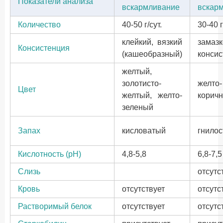
Показатели анализа
вскармливание
вскар
Количество
40-50 г/сут.
30-40 г
клейкий, вязкий
замаз
Консистенция
(кашеобразный)
консис
желтый,
золотисто-
желто-
Цвет
желтый, желто-
корич
зеленый
Запах
кисловатый
гнило
Кислотность (pH)
4,8-5,8
6,8-7,5
Слизь
отсутс
Кровь
отсутствует
отсутс
Растворимый белок
отсутствует
отсутс