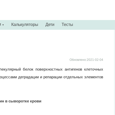
и
Калькуляторы
Дети
Тесты
▼
Обновлено:2021-02-04
олекулярный белок поверхностных антигенов клеточных
роцессами деградации и репарации отдельных элементов
ин в сыворотке крови