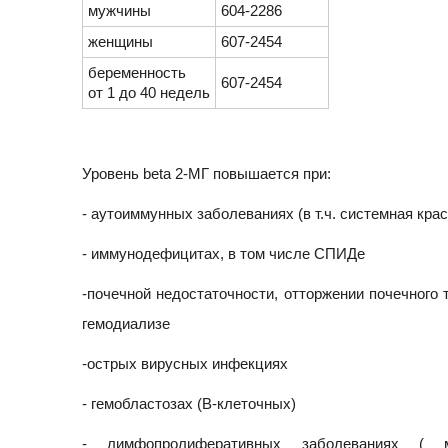
мужчины
604-2286
женщины
607-2454
беременность
607-2454
от 1 до 40 недель
Уровень beta 2-МГ повышается при:
- аутоиммунных заболеваниях (в т.ч. системная кра
- иммунодефицитах, в том числе СПИДе
-почечной недостаточности, отторжении почечного 
гемодиализе
-острых вирусных инфекциях
- гемобластозах (В-клеточных)
- лимфопролиферативных заболеваниях ( мн