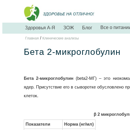
Все о питани
Здоровья А-Я
ЗОЖ
Блог
/
Главная
Клинические анализы
Бета 2-микроглобулин
Бета 2-микроглобулин
(beta2-МГ) – это низком
ядер. Присутствие его в сыворотке обусловлено п
клеток.
β 2 микроглобул
Показатели
Норма (нг/мл)