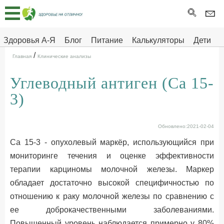
Главная
Тесты
Здоровья А-Я
Блог
Питание
Калькуляторы
Дети
/
Про
Здоровье на отлично
Главная
Клинические анализы
здоровье
Углеводный антиген (Са 15-
ДЕТЯМ
3)
Обновлено:2021-02-04
Са 15-3 - опухолевый маркёр, использующийся при
мониторинге течения и оценке эффективности
терапии карциномы молочной железы. Маркер
обладает достаточно высокой специфичностью по
отношению к раку молочной железы по сравнению с
ее доброкачественными заболеваниями.
Повышенный уровень наблюдается примерно у 80%