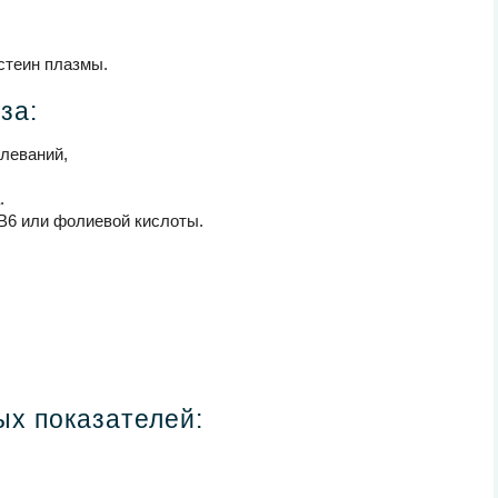
стеин плазмы.
за:
леваний,
.
B6 или фолиевой кислоты.
х показателей: