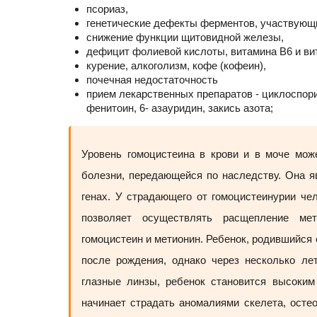
псориаз,
генетические дефекты ферментов, участвующи
снижение функции щитовидной железы,
дефицит фолиевой кислоты, витамина В6 и ви
курение, алкоголизм, кофе (кофеин),
почечная недостаточность
прием лекарственных препаратов - циклоспори
фенитоин, 6- азауридин, закись азота;
Уровень гомоцистеина в крови и в моче мож
болезни, передающейся по наследству. Она я
генах. У страдающего от гомоцистеинурии ч
позволяет осуществлять расщепление мет
гомоцистеин и метионин. Ребенок, родившийся
после рождения, однако через несколько ле
глазные линзы, ребенок становится высоким
начинает страдать аномалиями скелета, остео