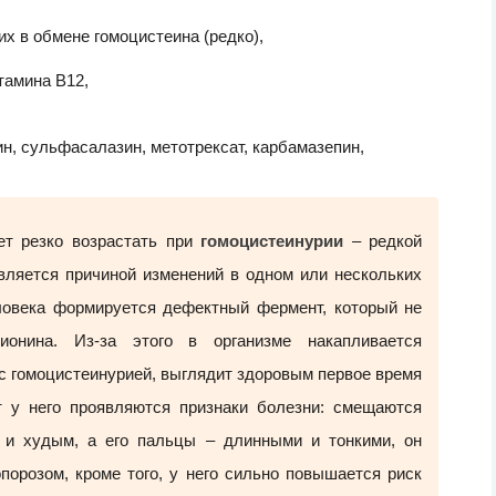
х в обмене гомоцистеина (редко),
тамина В12,
н, сульфасалазин, метотрексат, карбамазепин,
ет резко возрастать при
гомоцистеинурии
– редкой
вляется причиной изменений в одном или нескольких
еловека формируется дефектный фермент, который не
ионина. Из-за этого в организме накапливается
 с гомоцистеинурией, выглядит здоровым первое время
т у него проявляются признаки болезни: смещаются
 и худым, а его пальцы – длинными и тонкими, он
порозом, кроме того, у него сильно повышается риск