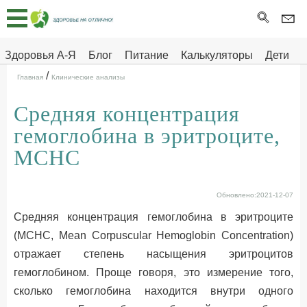
Главная
Тесты
Здоровья А-Я
Блог
Питание
Калькуляторы
Дети
/
Про
Здоровье на отлично
Главная
Клинические анализы
здоровье
Средняя концентрация
ДЕТЯМ
гемоглобина в эритроците,
МСНС
Обновлено:2021-12-07
Средняя концентрация гемоглобина в эритроците
(МСНС, Mean Corpuscular Hemoglobin Concentration)
отражает степень насыщения эритроцитов
гемоглобином. Проще говоря, это измерение того,
сколько гемоглобина находится внутри одного