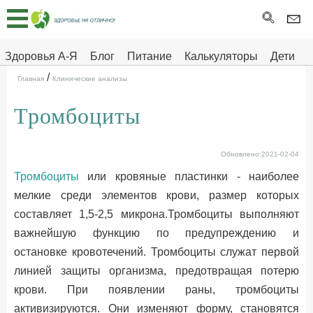
Главная
Тесты
Здоровья А-Я
Блог
Питание
Калькуляторы
Дети
/
Про
Здоровье на отлично
Главная
Клинические анализы
здоровье
Тромбоциты
ДЕТЯМ
Обновлено:2021-02-04
Тромбоциты
или кровяные пластинки - наиболее
мелкие среди элементов крови, размер которых
составляет 1,5-2,5 микрона.Тромбоциты выполняют
важнейшую функцию по предупреждению и
остановке кровотечений. Тромбоциты служат первой
линией защиты организма, предотвращая потерю
крови. При появлении раны, тромбоциты
активизируются. Они изменяют форму, становятся