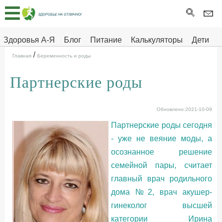
Главная
Тесты
Здоровья А-Я
Блог
Питание
Калькуляторы
Дети
/
Про
Здоровье на отлично
Главная
Беременность и роды
здоровье
Партнерские роды
ДЕТЯМ
Обновлено:2021-10-09
Партнерские роды сегодня
- уже не веяние моды, а
осознанное решение
семейной пары, считает
главный врач родильного
дома №2, врач акушер-
гинеколог высшей
категории Ирина