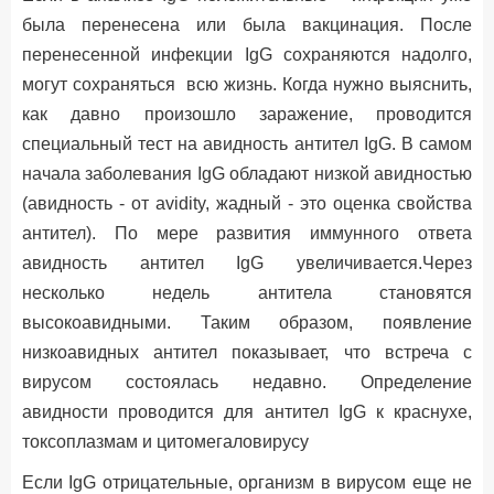
была перенесена или была вакцинация. После
перенесенной инфекции IgG сохраняются надолго,
могут сохраняться всю жизнь. Когда нужно выяснить,
как давно произошло заражение, проводится
специальный тест на авидность антител IgG. В самом
начала заболевания IgG обладают низкой авидностью
(авидность - от avidity, жадный - это оценка свойства
антител). По мере развития иммунного ответа
авидность антител IgG увеличивается.Через
несколько недель антитела становятся
высокоавидными. Таким образом, появление
низкоавидных антител показывает, что встреча с
вирусом состоялась недавно. Определение
авидности проводится для антител IgG к краснухе,
токсоплазмам и цитомегаловирусу
Если IgG отрицательные, организм в вирусом еще не