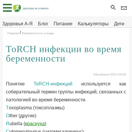
Главная
Тесты
Здоровья А-Я
Блог
Питание
Калькуляторы
Дети
/
Про
Здоровье на отлично
Главная
Беременность и роды
здоровье
ToRCH инфекции во время
ДЕТЯМ
беременности
Обновлено:2021-03-04
Понятие
ToRCH-инфекций
используется как
собирательный термин группы инфекций, связанных с
патологией во время беременности.
T
oxoplasma (токсоплазмы)
O
ther (другие)
R
ubella (
краснуха
)
C
ytomegalovirus (цитомегаловирус)