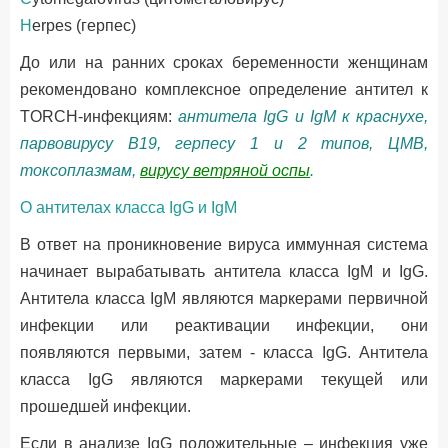
H
erpes (герпес)
До или на ранних сроках беременности женщинам
рекомендовано комплексное определение антител к
TORCH-инфекциям:
антитела IgG и IgM к краснухе,
парвовирусу В19, герпесу 1 и 2 типов, ЦМВ,
токсоплазмам,
вирусу ветряной оспы
.
О антителах класса IgG и IgM
В ответ на проникновение вируса иммунная система
начинает вырабатывать антитела класса IgМ и IgG.
Антитела класса IgM являются маркерами первичной
инфекции или реактивации инфекции, они
появляются первыми, затем - класса IgG. Антитела
класса IgG являются маркерами текущей или
прошедшей инфекции.
Если в анализе IgG положительные – инфекция уже