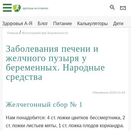
Главная
Тесты
Здоровья А-Я
Блог
Питание
Калькуляторы
Дети
/
Про
Здоровье на отлично
Главная
Фитотерапия при беременности
здоровье
Заболевания печени и
ДЕТЯМ
желчного пузыря у
беременных. Народные
средства
Обновлено:2020-11-24
Желчегонный сбор № 1
Нам понадобится: 4 ст. ложки цветков бессмертника, 2
ст. ложки листьев мяты, 1 ст. ложка плодов кориандра.