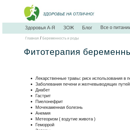
Все о питани
Здоровья А-Я
ЗОЖ
Блог
/
Главная
Беременность и роды
Фитотерапия беременн
Лекарственные травы: риск использования в 
Заболевания печени и желчевыводящих путей
Диабет
Гастрит
Пиелонефрит
Мочекаменная болезнь
Анемия
Метеоризм ( вздутие живота )
Геморрой