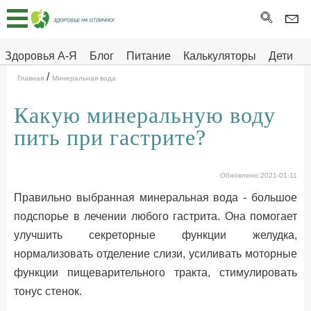
Главная
Тесты
Здоровья А-Я
Блог
Питание
Калькуляторы
Дети
/
Про
Здоровье на отлично
Главная
Минеральная вода
здоровье
Какую минеральную воду
ДЕТЯМ
пить при гастрите?
Обновлено:2021-01-11
Правильно выбранная минеральная вода - большое
подспорье в лечении любого гастрита. Она помогает
улучшить секреторные функции желудка,
нормализовать отделение слизи, усиливать моторные
функции пищеварительного тракта, стимулировать
тонус стенок.