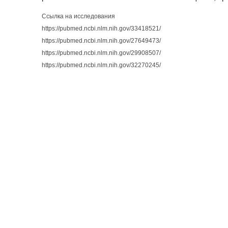
Ссылка на исследования
https://pubmed.ncbi.nlm.nih.gov/33418521/
https://pubmed.ncbi.nlm.nih.gov/27649473/
https://pubmed.ncbi.nlm.nih.gov/29908507/
https://pubmed.ncbi.nlm.nih.gov/32270245/