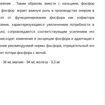
динение . Таким образом, вместе с кальцием, фосфор
е фосфор играет важную роль в производстве энергии в
исит от функционирования фосфора как кофактора
ояния, характеризующиеся увеличением потребности в
ью), сопровождаются соответствующим усилением его
оисходят изменения в экскреции фосфора и адаптации к
ление рекомендуемой нормы фосфора, отрицательный его
чет потери фосфора с мочой.
 38 мг, магния - 94 мг, железа - 3,3 мг