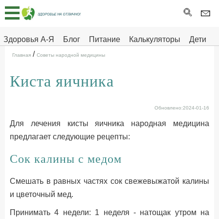
Главная
Тесты
Здоровья А-Я
Блог
Питание
Калькуляторы
Дети
/
Про
Здоровье на отлично
Главная
Советы народной медицины
здоровье
Киста яичника
ДЕТЯМ
Обновлено:2024-01-16
Для лечения кисты яичника народная медицина
предлагает следующие рецепты:
Сок калины с медом
Смешать в равных частях сок свежевыжатой калины
и цветочный мед.
Принимать 4 недели: 1 неделя - натощак утром на