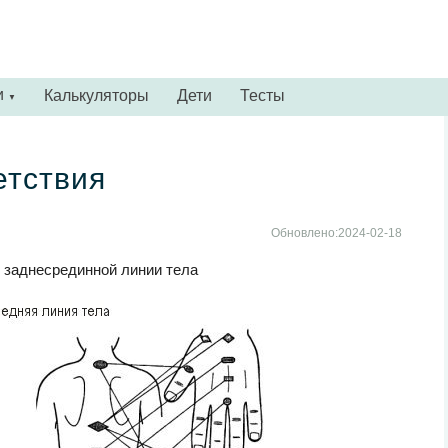
и
Калькуляторы
Дети
Тесты
▼
етствия
Обновлено:2024-02-18
 заднесрединной линии тела