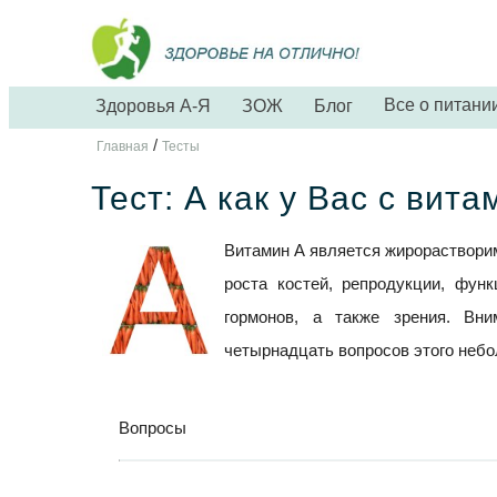
Все о питани
Здоровья А-Я
ЗОЖ
Блог
/
Главная
Тесты
Тест: А как у Вас с вит
Витамин А является жирораствори
роста костей, репродукции, фун
гормонов, а также зрения. Вн
четырнадцать вопросов этого небол
Вопросы