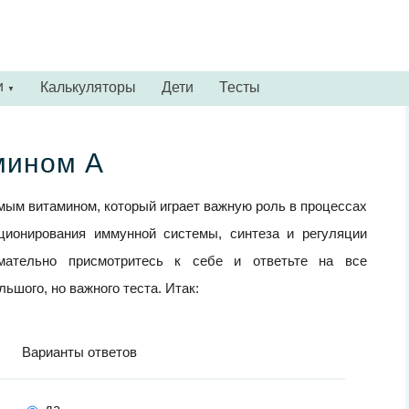
и
Калькуляторы
Дети
Тесты
▼
амином А
мым витамином, который играет важную роль в процессах
кционирования иммунной системы, синтеза и регуляции
имательно присмотритесь к себе и ответьте на все
ьшого, но важного теста. Итак:
Варианты ответов
да