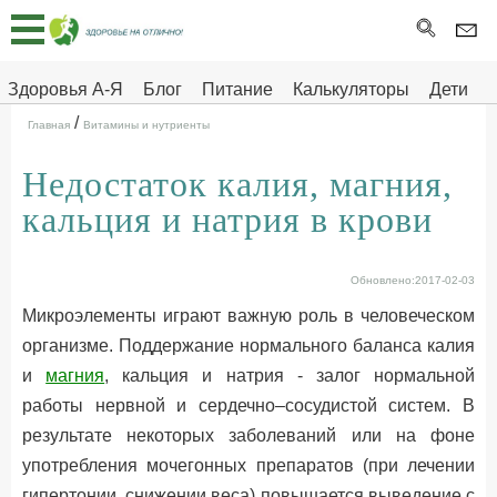
Главная
Тесты
Здоровья А-Я
Блог
Питание
Калькуляторы
Дети
/
Про
Здоровье на отлично
Главная
Витамины и нутриенты
здоровье
Недостаток калия, магния,
ДЕТЯМ
кальция и натрия в крови
Обновлено:2017-02-03
Микроэлементы играют важную роль в человеческом
организме. Поддержание нормального баланса калия
и
магния
, кальция и натрия - залог нормальной
работы нервной и сердечно–сосудистой систем. В
результате некоторых заболеваний или на фоне
употребления мочегонных препаратов (при лечении
гипертонии, снижении веса) повышается выведение с