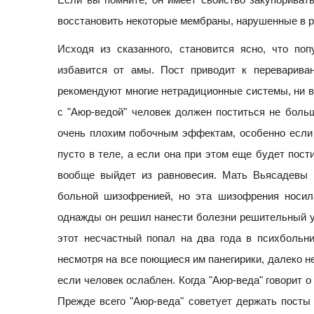
восстановить некоторые мембраны, нарушенные в ре
Исходя из сказанного, становится ясно, что п
избавится от амы. Пост приводит к переварива
рекомендуют многие нетрадиционные системы, ни в 
с "Аюр-ведой" человек должен поститься не больш
очень плохим побочным эффектам, особенно если 
пусто в теле, а если она при этом еще будет пости
вообще выйдет из равновесия. Мать Вьясадевы 
больной шизофренией, но эта шизофрения носил
однажды он решил нанести болезни решительный уд
этот несчастный попал на два года в психбольни
несмотря на все поющиеся им панегирики, далеко н
если человек ослаблен. Когда "Аюр-веда" говорит о
Прежде всего "Аюр-веда" советует держать посты 