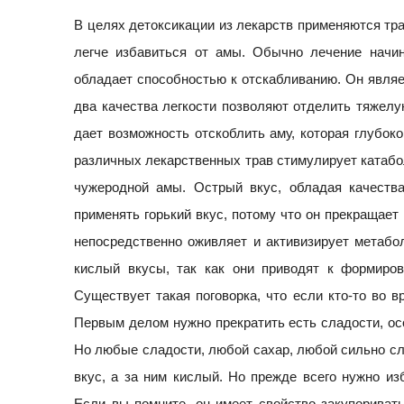
В целях детоксикации из лекарств применяются тра
легче избавиться от амы. Обычно лечение начина
обладает способностью к отскабливанию. Он являет
два качества легкости позволяют отделить тяжелую
дает возможность отскоблить аму, которая глубоко
различных лекарственных трав стимулирует катабол
чужеродной амы. Острый вкус, обладая качества
применять горький вкус, потому что он прекращает
непосредственно оживляет и активизирует метабо
кислый вкусы, так как они приводят к формиров
Существует такая поговорка, что если кто-то во в
Первым делом нужно прекратить есть сладости, ос
Но любые сладости, любой сахар, любой сильно сл
вкус, а за ним кислый. Но прежде всего нужно и
Если вы помните, он имеет свойство закупориват