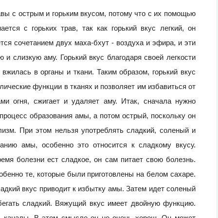
вы с острым и горьким вкусом, потому что с их помощью
ется с горьких трав, так как горький вкус легкий, он
ся сочетанием двух маха-бхут - воздуха и эфира, и эти
 и слизкую аму. Горький вкус благодаря своей легкости
 вжилась в органы и ткани. Таким образом, горький вкус
ические функции в тканях и позволяет им избавиться от
ми огня, сжигает и удаляет аму. Итак, сначала нужно
 процесс образования амы, а потом острый, поскольку он
лизм. При этом нельзя употреблять сладкий, соленый и
анию амы, особенно это относится к сладкому вкусу.
ремя болезни ест сладкое, он сам питает свою болезнь.
обенно те, которые были приготовлены на белом сахаре.
адкий вкус приводит к избытку амы. Затем идет соленый
збегать сладкий. Вяжущий вкус имеет двойную функцию.
ь каналы. В этом смысле он не очень хорош. Он может