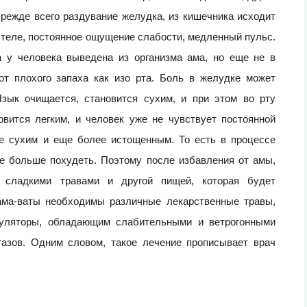
прежде всего раздувание желудка, из кишечника исходит
м теле, постоянное ощущение слабости, медленный пульс.
а у человека выведена из организма ама, но еще не в
 от плохого запаха как изо рта. Боль в желудке может
Язык очищается, становится сухим, и при этом во рту
вится легким, и человек уже не чувствует постоянной
ее сухим и еще более истощенным. То есть в процессе
е больше похудеть. Поэтому после избавления от амы,
 сладкими травами и другой пищей, которая будет
сама-ваты необходимы различные лекарственные травы,
муляторы, обладающим слабительными и ветрогонными
газов. Одним словом, такое лечение прописывает врач