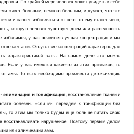
здоровья. По крайней мере человек может увидеть в себе
емя живет больным, немного больным, и думает, что это
лезни и начнет избавляться от него, то ему станет ясно,
сть, которую человек чувствует днем или рассеянность
е избавимся, у нас появится лучшая концентрация и мы
отвечает агни. Отсутствие концентраций характерно для
ыть характеристикой ваты. На самом деле это можно
в. Если у вас имеются какие-то из этих признаков, то
я от амы. То есть необходимо произвести детоксикацию
 - элиминация и тонификация
, восстановление тканей и
льтате болезни. Если мы перейдем к тонификации без
илы, то этим мы только будем еще больше питать свою
же восстанавливать нарушенное. Поэтому первым делом
ации или элиминации амы.