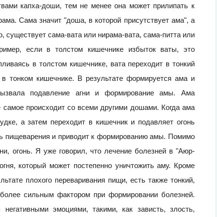
твами капха-доши, тем не менее она может прилипать к
ма. Сама значит "доша, в которой присутствует ама", а
, существует сама-вата или нирама-вата, сама-питта или
пример, если в толстом кишечнике избыток ваты, это
ливаясь в толстом кишечнике, вата переходит в тонкий
т в тонком кишечнике. В результате формируется ама и
 вызвала подавление агни и формирование амы. Ама
е самое происходит со всеми другими дошами. Когда ама
удке, а затем переходит в кишечник и подавляет огонь
нь пищеварения и приводит к формированию амы. Помимо
и, огонь. Я уже говорил, что лечение болезней в "Аюр-
огня, который может постепенно уничтожить аму. Кроме
льтате плохого переваривания пищи, есть также тонкий,
е более сильным фактором при формировании болезней.
 негативными эмоциями, такими, как зависть, злость,