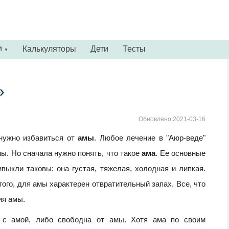
и
Калькуляторы
Дети
Тесты
▼
»
Обновлено:2021-03-16
 нужно избавиться от
амы
. Любое лечение в "Аюр-веде"
мы. Но сначала нужно понять, что такое
ама
. Ее основные
выкли таковы: она густая, тяжелая, холодная и липкая.
ого, для амы характерен отвратительный запах. Все, что
ия амы.
 с амой, либо свободна от амы. Хотя ама по своим