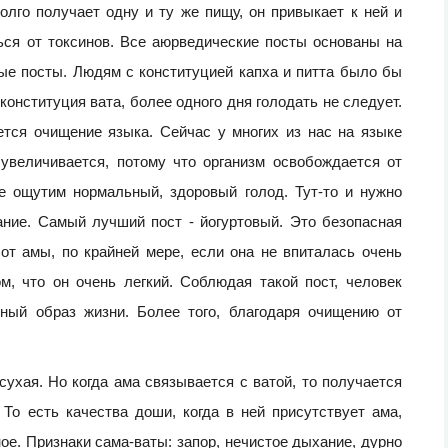
олго получает одну и ту же пищу, он привыкает к ней и
ться от токсинов. Все аюрведические посты основаны на
ые посты. Людям с конституцией капха и питта было бы
 конституция вата, более одного дня голодать не следует.
ется очищение языка. Сейчас у многих из нас на языке
 увеличивается, потому что организм освобождается от
же ощутим нормальный, здоровый голод. Тут-то и нужно
ание. Самый лучший пост - йогуртовый. Это безопасная
от амы, по крайней мере, если она не впиталась очень
м, что он очень легкий. Соблюдая такой пост, человек
чный образ жизни. Более того, благодаря очищению от
сухая. Но когда ама связывается с ватой, то получается
 То есть качества доши, когда в ней присутствует ама,
ое. Признаки сама-ваты: запор, нечистое дыхание, дурно