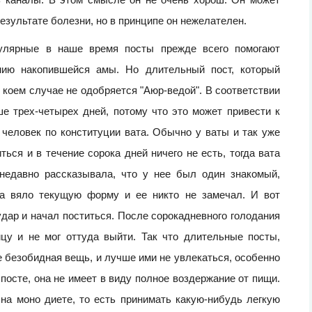
зультате болезни, но в принципе он нежелателен.
опулярные в наше время посты прежде всего помогают
нию накопившейся амы. Но длительный пост, который
коем случае не одобряется "Аюр-ведой". В соответствии
е трех-четырех дней, потому что это может привести к
человек по конституции вата. Обычно у ваты и так уже
ться и в течение сорока дней ничего не есть, тогда вата
недавно рассказывала, что у нее был один знакомый,
а вяло текущую форму и ее никто не замечал. И вот
ар и начал поститься. После сорокадневного голодания
цу и не мог оттуда выйти. Так что длительные посты,
е безобидная вещь, и лучше ими не увлекаться, особенно
 посте, она не имеет в виду полное воздержание от пищи.
на моно диете, то есть принимать какую-нибудь легкую