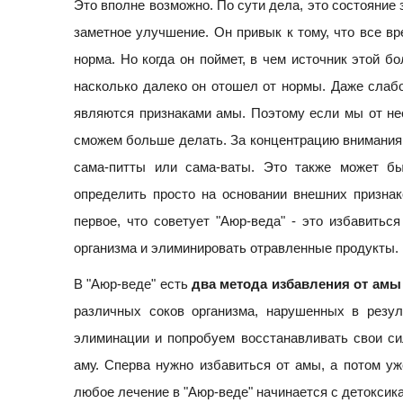
Это вполне возможно. По сути дела, это состояние 
заметное улучшение. Он привык к тому, что все вр
норма. Но когда он поймет, в чем источник этой бо
насколько далеко он отошел от нормы. Даже слабо
являются признаками амы. Поэтому если мы от не
сможем больше делать. За концентрацию внимания 
сама-питты или сама-ваты. Это также может б
определить просто на основании внешних признако
первое, что советует "Аюр-веда" - это избавитьс
организма и элиминировать отравленные продукты.
В "Аюр-веде" есть
два метода избавления от амы
различных соков организма, нарушенных в резу
элиминации и попробуем восстанавливать свои с
аму. Сперва нужно избавиться от амы, а потом у
любое лечение в "Аюр-веде" начинается с детоксик