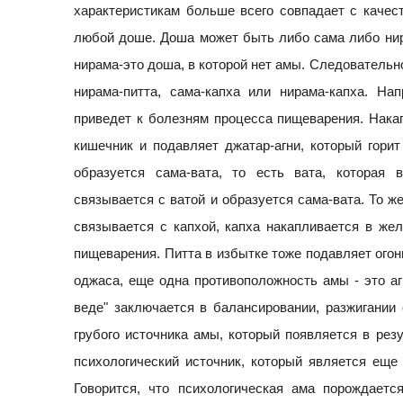
характеристикам больше всего совпадает с качес
любой доше. Доша может быть либо сама либо нира
нирама-это доша, в которой нет амы. Следовательно
нирама-питта, сама-капха или нирама-капха. На
приведет к болезням процесса пищеварения. Накап
кишечник и подавляет джатар-агни, который гори
образуется сама-вата, то есть вата, которая
связывается с ватой и образуется сама-вата. То ж
связывается с капхой, капха накапливается в жел
пищеварения. Питта в избытке тоже подавляет ого
оджаса, еще одна противоположность амы - это агн
веде" заключается в балансировании, разжигании 
грубого источника амы, который появляется в резу
психологический источник, который является ещ
Говорится, что психологическая ама порождается