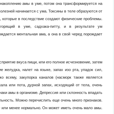
 накоплению амы в уме, потом она трансформируется на
болезней начинается с ума. Токсины в теле образуются от
, которые в последствие создают физические проблемы.
горящий в уме, садхака-питту, и в результате ум
ождается ментальная ама, а она в свой черед порождает
приятие вкуса пищи, или его полное исчезновение, затем
е желудка, налет на языке, запах изо рта, упадок сил,
ко всему, закупорка каналов (насморк также является
кала или пота, дурной запах, исходящий от тела, очень
знаки амы в организме. Депрессия или склонность впадать
льность. Можно перечислить еще очень много признаков.
е или менее нормально. Он может иметь очень мало амы.