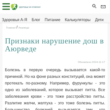
Главная
Тесты
Здоровья А-Я
Блог
Питание
Калькуляторы
Дети
/
Про
Здоровье на отлично
Главная
Аюрведа
здоровье
Признаки нарушение дош в
ДЕТЯМ
Аюрведе
Обновлено:2024-11-17
Болезнь в первую очередь вызывается какой-то
причиной. Но на фоне разных конституций, она может
протекать по-разному. Например, фурункулы - это
одно из заболеваний, которое вызывает питта. Все
заболевания крови - это тоже расстройство питты.
Разлитие желчи, желтуха - это тоже болезнь питты.
Большинство болезней вызывается тем, что