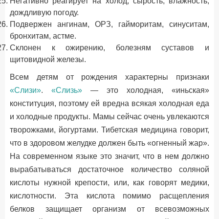
Негативно реагирует на холод, сырость, влажность,
дождливую погоду.
Подвержен ангинам, ОРЗ, гайморитам, синуситам,
бронхитам, астме.
Склонен к ожирению, болезням суставов и
щитовидной железы.
Всем детям от рождения характерны признаки
«Слизи»
.
«Слизь»
— это холодная, «иньская»
конституция, поэтому ей вредна всякая холодная еда
и холодные продукты. Мамы сейчас очень увлекаются
творожками, йогуртами. Тибетская медицина говорит,
что в здоровом желудке должен быть «огненный жар».
На современном языке это значит, что в нем должно
вырабатываться достаточное количество соляной
кислоты нужной крепости, или, как говорят медики,
кислотности. Эта кислота помимо расщепления
белков защищает организм от всевозможных