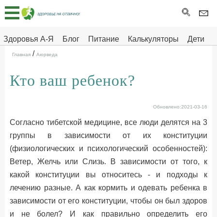
Главная
Тесты
Здоровья А-Я
Блог
Питание
Калькуляторы
Дети
/
Про
Здоровье на отлично
Главная
Аюрведа
здоровье
Кто ваш ребенок?
ДЕТЯМ
Обновлено:2021-03-16
Согласно тибетской медицине, все люди делятся на 3
группы в зависимости от их конституции
(физиологических и психологический особенностей):
Ветер, Желчь или Слизь. В зависимости от того, к
какой конституции вы относитесь - и подходы к
лечению разные. А как кормить и одевать ребенка в
зависимости от его конституции, чтобы он был здоров
и не болел? И как правильно определить его