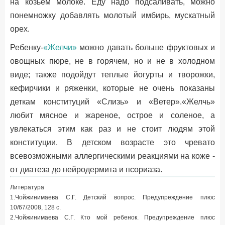
на козьем молоке. Еду надо подсаливать, можно
понемножку добавлять молотый имбирь, мускатный
орех.
Ребенку-
«Желчи»
можно давать больше фруктовых и
овощных пюре, не в горячем, но и не в холодном
виде; также подойдут теплые йогурты и творожки,
кефирчики и ряженки, которые не очень показаны
деткам конституций «Слизь» и «Ветер».«Желчь»
любит мясное и жареное, острое и соленое, а
увлекаться этим как раз и не стоит людям этой
конституции. В детском возрасте это чревато
всевозможными аллергическими реакциями на коже -
от диатеза до нейродермита и псориаза.
Литература
1.Чойжинимаева С.Г. Детский вопрос. Предупреждение плюс
10/67/2008, 128 с.
2.Чойжинимаева С.Г. Кто мой ребенок. Предупреждение плюс