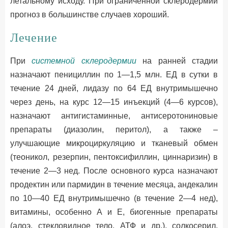
летальному исходу. При ограниченной склеродермии
прогноз в большинстве случаев хороший.
Лечение
При
системной склеродермии
на ранней стадии
назначают пенициллин по 1—1,5 млн. ЕД в сутки в
течение 24 дней, лидазу по 64 ЕД внутримышечно
через день, на курс 12—15 инъекций (4—6 курсов),
назначают антигистаминные, антисеротониновые
препараты (диазолин, перитол), а также –
улучшающие микроциркуляцию и тканевый обмен
(теоникол, резерпин, пентоксифиллин, циннаризин) в
течение 2—3 нед. После основного курса назначают
продектин или пармидин в течение месяца, андекалин
по 10—40 ЕД внутримышечно (в течение 2—4 нед),
витамины, особенно А и Е, биогенные препараты
(алоэ, стекловидное тело, АТФ и др.), солкосерил,