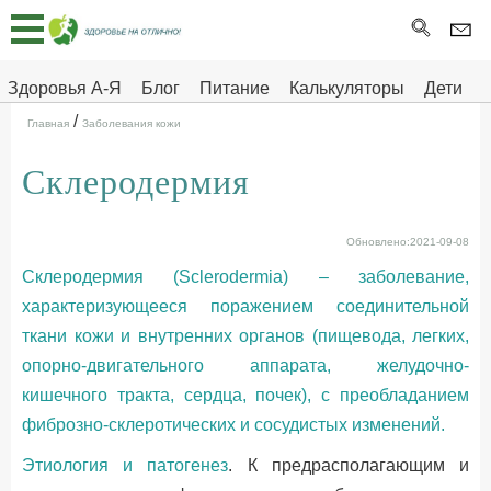
Главная
Тесты
Здоровья А-Я
Блог
Питание
Калькуляторы
Дети
/
Про
Здоровье на отлично
Главная
Заболевания кожи
здоровье
Склеродермия
ДЕТЯМ
Обновлено:2021-09-08
Склеродермия (Sclerodermia) – заболевание,
характеризующееся поражением соединительной
ткани кожи и внутренних органов (пищевода, легких,
опорно-двигательного аппарата, желудочно-
кишечного тракта, сердца, почек), с преобладанием
фиброзно-склеротических и сосудистых изменений.
Этиология и патогенез
. К предрасполагающим и