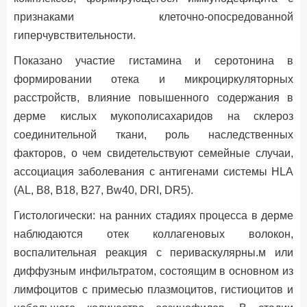
признаками клеточно-опосредованной
гиперчувствительности.
Показано участие гистамина и серотонина в
формировании отека и микроциркуляторных
расстройств, влияние повышенного содержания в
дерме кислых мукополисахаридов на склероз
соединительной ткани, роль наследственных
факторов, о чем свидетельствуют семейные случаи,
ассоциация заболевания с антигенами системы НLА
(АL, В8, В18, В27, Вw40, DRI, DR5).
Гистологически: на ранних стадиях процесса в дерме
наблюдаются отек коллагеновых волокон,
воспалительная реакция с периваскулярны.м или
диффузным инфильтратом, состоящим в основном из
лимфоцитов с примесью плазмоцитов, гистиоцитов и