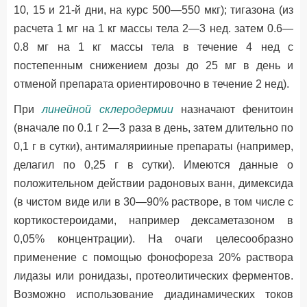
10, 15 и 21-й дни, на курс 500—550 мкг); тигазона (из
расчета 1 мг на 1 кг массы тела 2—3 нед. затем 0.6—
0.8 мг на 1 кг массы тела в течение 4 нед с
постепенным снижением дозы до 25 мг в день и
отменой препарата ориентировочно в течение 2 нед).
При
линейной склеродермии
назначают фенитоин
(вначале по 0.1 г 2—3 раза в день, затем длительно по
0,1 г в сутки), антималярииные препараты (например,
делагил по 0,25 г в сутки). Имеются данные о
положительном действии радоновых ванн, димексида
(в чистом виде или в 30—90% растворе, в том числе с
кортикостероидами, например дексаметазоном в
0,05% концентрации). На очаги целесообразно
применение с помощью фонофореза 20% раствора
лидазы или ронидазы, протеолитических ферментов.
Возможно использование диадинамических токов