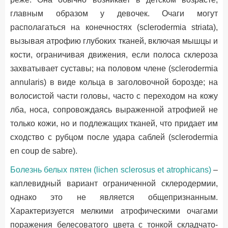
главным образом у девочек. Очаги могут
располагаться на конечностях (sclerodermia striata),
вызывая атрофию глубоких тканей, включая мышцы и
кости, ограничивая движения, если полоса склероза
захватывает суставы; на половом члене (sclerodermia
annularis) в виде кольца в заголовочной борозде; на
волосистой части головы, часто с переходом на кожу
лба, носа, сопровождаясь выраженной атрофией не
только кожи, но и подлежащих тканей, что придает им
сходство с рубцом после удара саблей (sclerodermia
en coup de sabre).
Болезнь белых пятен (lichen sclerosus et atrophicans)
–
каплевидный вариант ограниченной склеродермии,
однако это не является общепризнанным.
Характеризуется мелкими атрофическими очагами
поражения белесоватого цвета с тонкой складчато-