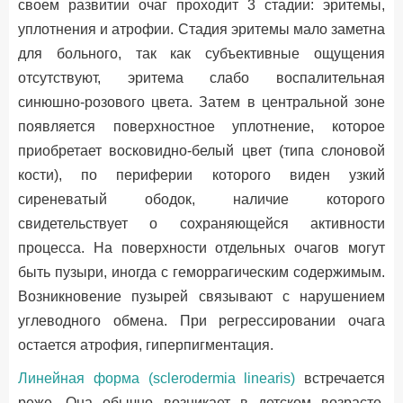
своем развитии очаг проходит 3 стадии: эритемы,
уплотнения и атрофии. Стадия эритемы мало заметна
для больного, так как субъективные ощущения
отсутствуют, эритема слабо воспалительная
синюшно-розового цвета. Затем в центральной зоне
появляется поверхностное уплотнение, которое
приобретает восковидно-белый цвет (типа слоновой
кости), по периферии которого виден узкий
сиреневатый ободок, наличие которого
свидетельствует о сохраняющейся активности
процесса. На поверхности отдельных очагов могут
быть пузыри, иногда с геморрагическим содержимым.
Возникновение пузырей связывают с нарушением
углеводного обмена. При регрессировании очага
остается атрофия, гиперпигментация.
Линейная форма (sclerodermia linearis)
встречается
реже. Она обычно возникает в детском возрасте,