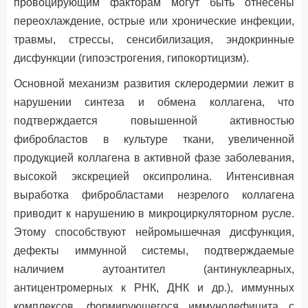
провоцирующим факторам могут быть отнесены
переохлаждение, острые или хронические инфекции,
травмы, стрессы, сенсибилизация, эндокринные
дисфункции (гипоэстрогения, гипокортицизм).
Основной механизм развития склеродермии лежит в
нарушении синтеза и обмена коллагена, что
подтверждается повышенной активностью
фибробластов в культуре ткани, увеличенной
продукцией коллагена в активной фазе заболевания,
высокой экскрецией оксипролина. Интенсивная
выработка фибробластами незрелого коллагена
приводит к нарушению в микроциркуляторном русле.
Этому способствуют нейромышечная дисфункция,
дефекты иммунной системы, подтверждаемые
наличием аутоантител (антинуклеарных,
антицентромерных к РНК, ДНК и др.), иммунных
комплексов, формирующегося иммунодефицита с