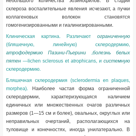
небольшого количества эозинофилов. В стадии
склероза воспалительные явления исчезают, а пучки
коллагеновых волокон становятся
гомогенизированными и гиалинизированными.
Клиническая картина. Различают
ограниченную
(бляшечную, линейную) склеродермию,
атрофодермию Пазини-Пьерини
,
болезнь белых
пятен
—lichen sclerosus et atrophicans, и
системную
склеродермию.
Бляшечная склеродермия (sclerodermia en plaques,
morphea).
Наиболее частая форма ограниченной
склеродермии, характеризующаяся наличием
единичных или множественных очагов различных
размеров (1—15 см и более), овальных, округлых или
неправильных очертаний, располагающихся на
туловище и конечностях, иногда унилатерально. В