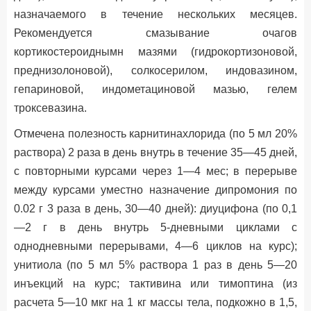
назначаемого в течение нескольких месяцев.
Рекомендуется смазывание очагов
кортикостероиднымн мазями (гидрокортизоновой,
преднизолоновой), солкосерилом, индовазином,
гепариновой, индометациновой мазью, гелем
троксевазина.
Отмечена полезность карнитинахлорида (по 5 мл 20%
раствора) 2 раза в день внутрь в течение 35—45 дней,
с повторными курсами через 1—4 мес; в перерыве
между курсами уместно назначение дипромония по
0.02 г 3 раза в день, 30—40 дней): диуцифона (по 0,1
—2 г в день внутрь 5-дневными циклами с
однодневными перерывами, 4—6 циклов на курс);
унитиола (по 5 мл 5% раствора 1 раз в день 5—20
инъекций на курс; тактивина или тимоптина (из
расчета 5—10 мкг на 1 кг массы тела, подкожно в 1,5,