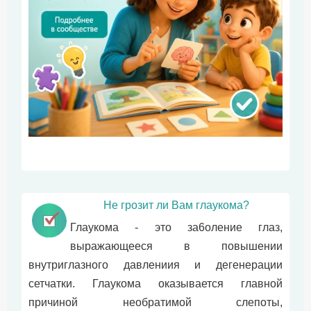
Не грозит ли Вам глаукома?
Глаукома - это за6оление глаз,
выражающееся в повышении
внyтpиглазного давлениия и дегенерации
сетчатки. Глаукома оказывается главной
причиной необратимой слепоты,