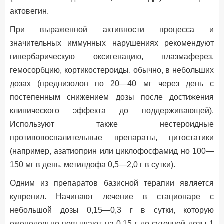
актовегин.
При выраженной активности процесса и
значительных иммунных нарушениях рекомендуют
гипербарическую оксигенацию, плазмаферез,
гемосорбцию, кортикостероиды. обычно, в небольших
дозах (преднизолон по 20—40 мг через день с
постепенным снижением дозы после достижения
клинического эффекта до поддерживающей).
Используют также нестероидные
противовоспалительные препараты, цитостатики
(например, азатиоприн или циклофосфамид но 100—
150 мг в день, метилдофа 0,5—2,0 г в сутки).
Одним из препаратов базисной терапии является
купренил. Начинают лечение в стационаре с
небольшой дозы 0,15—0,3 г в сутки, которую
еженедельно повышают на 0,15 г до суточной дозы 1