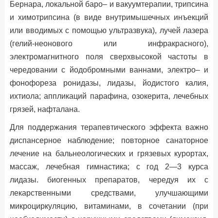
Бернара, локальной баро– и вакуумтерапии, трипсина
и химотрипсина (в виде внутримышечных инъекций
или вводимых с помощью ультразвука), лучей лазера
(гелий-неонового или инфракрасного),
электромагнитного поля сверхвысокой частоты в
чередовании с йодобромными ваннами, электро– и
фонофореза ронидазы, лидазы, йодистого калия,
ихтиола; аппликаций парафина, озокерита, лечебных
грязей, нафталана.
Для поддержания терапевтического эффекта важно
диспансерное наблюдение; повторное санаторное
лечение на бальнеологических и грязевых курортах,
массаж, лечебная гимнастика; с год 2—3 курса
лидазы. биогенных препаратов, чередуя их с
лекарственными средствами, улучшающими
микроциркуляцию, витаминами, в сочетании (при