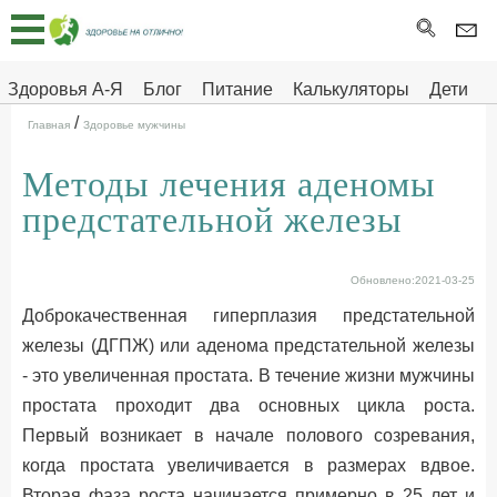
Главная
Тесты
Здоровья А-Я
Блог
Питание
Калькуляторы
Дети
/
Про
Здоровье на отлично
Главная
Здоровье мужчины
здоровье
Методы лечения аденомы
ДЕТЯМ
предстательной железы
Обновлено:2021-03-25
Доброкачественная гиперплазия предстательной
железы (ДГПЖ) или аденома предстательной железы
- это увеличенная
простата
. В течение жизни мужчины
простата проходит два основных цикла роста.
Первый возникает в начале полового созревания,
когда простата увеличивается в размерах вдвое.
Вторая фаза роста начинается примерно в 25 лет и