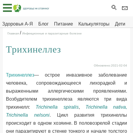
Главная
Тесты
Здоровья А-Я
Блог
Питание
Калькуляторы
Дети
/
Про
Здоровье на отлично
Главная
Инфекционные и паразитарные болезни
здоровье
Трихинеллез
ДЕТЯМ
Обновлено:2021-02-04
Трихинеллез
— острое инвазивное заболевание
человека, сопровождающееся лихорадкой и
выраженными аллергическими проявлениями.
Возбудителем трихинеллеза являются три вида
трихинелл:
Trichinella spiralis
,
Trichinella nativa,
Trichinella nelsoni
. Цикл развития трихинеллы
происходит в одном хозяине. В половозрелой стадии
они паразитируют в стенке тонкого и начале толстого