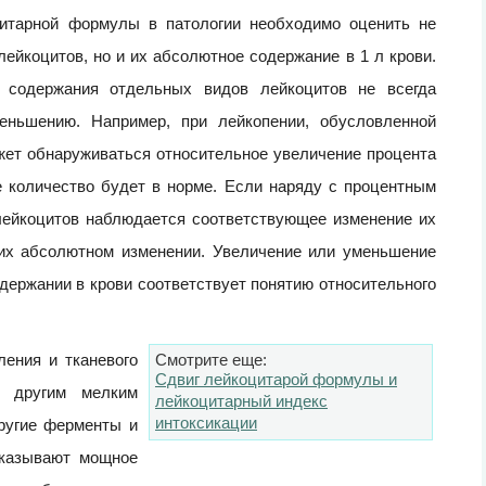
цитарной формулы в патологии необходимо оценить не
ейкоцитов, но и их абсолютное содержание в 1 л крови.
о содержания отдельных видов лейкоцитов не всегда
еньшению. Например, при лейкопении, обусловленной
жет обнаруживаться относительное увеличение процента
е количество будет в норме. Если наряду с процентным
ейкоцитов наблюдается соответствующее изменение их
 их абсолютном изменении. Увеличение или уменьшение
держании в крови соответствует понятию относительного
ления и тканевого
Смотрите еще:
Cдвиг лейкоцитарой формулы и
е другим мелким
лейкоцитарный индекс
интоксикации
ругие ферменты и
оказывают мощное