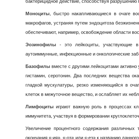
бактерицидное действие, способствуя разрушению 
Моноциты
, быстро накапливающиеся в очаге во
макрофагов, устраняя путем эндоцитоза безжизнен
обеспечивают, например, освобождение области вос
Эозинофилы
- это лейкоциты, участвующие в 
аутоиммунные, инфекционные и онкологические за
Базофилы
вместе с другими лейкоцитами активно 
гистамин, серотонин. Два последних вещества ок
гладкой мускулатуры, резко изменяющийся в оча
клеток в межуточное вещество, и ослабляет их неб
Лимфоциты
играют важную роль в процессах кле
иммунитета, участвуя в формировании круглоклеточ
Увеличение процентного содержания различных 
окончания «-ия», «-оз» или «-ез» к названию данно