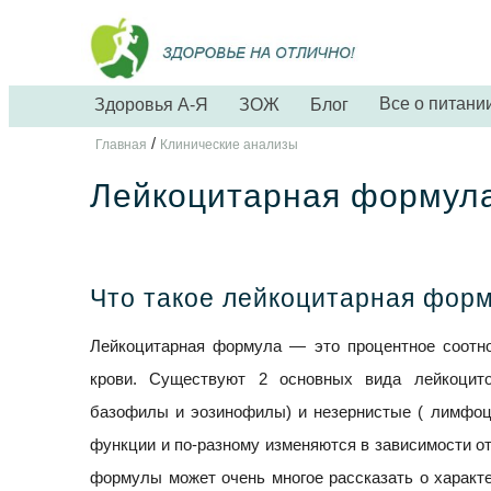
Все о питани
Здоровья А-Я
ЗОЖ
Блог
/
Главная
Клинические анализы
Лейкоцитарная формул
Что такое лейкоцитарная фор
Лейкоцитарная формула — это процентное соот
крови. Существуют 2 основных вида лейкоцито
базофилы и эозинофилы) и незернистые ( лимфоц
функции и по-разному изменяются в зависимости о
формулы может очень многое рассказать о характе