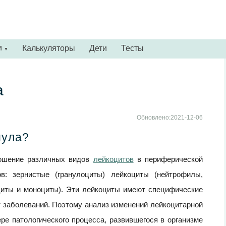
и
Калькуляторы
Дети
Тесты
▼
а
Обновлено:2021-12-06
мула?
ношение различных видов
лейкоцитов
в периферической
в: зернистые (гранулоциты) лейкоциты (нейтрофилы,
иты и моноциты). Эти лейкоциты имеют специфические
т заболеваний. Поэтому анализ изменений лейкоцитарной
ре патологического процесса, развившегося в организме