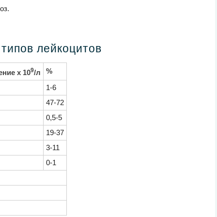
оз.
типов лейкоцитов
9
%
ние x 10
/л
1-6
47-72
0,5-5
19-37
3-11
0-1