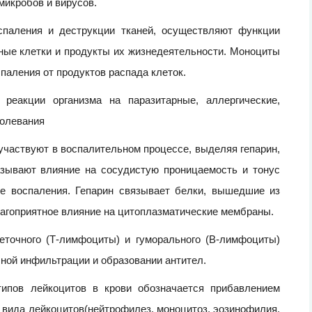
микробов и вирусов.
спаления и деструкции тканей, осуществляют функции
ные клетки и продукты их жизнедеятельности. Моноциты
паления от продуктов распада клеток.
реакции организма на паразитарные, аллергические,
болевания
участвуют в воспалительном процессе, выделяя гепарин,
азывают влияние на сосудистую проницаемость и тонус
ге воспаления. Гепарин связывает белки, вышедшие из
лагоприятное влияние на цитоплазматические мембраны.
точного (Т-лимфоциты) и гуморального (В-лимфоциты)
ной инфильтрации и образовании антител.
типов лейкоцитов в крови обозначается прибавлением
го вида лейкоцитов(нейтрофилез, моноцитоз, эозинофилия,