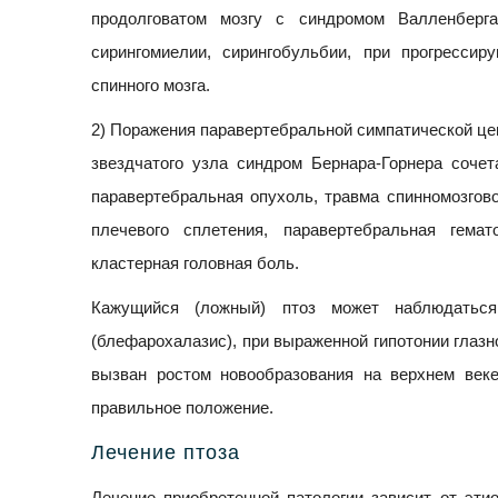
продолговатом мозгу с синдромом Валленберга
сирингомиелии, сирингобульбии, при прогресси
спинного мозга.
2) Поражения паравертебральной симпатической це
звездчатого узла синдром Бернара-Горнера соче
паравертебральная опухоль, травма спинномозгово
плечевого сплетения, паравертебральная гемат
кластерная головная боль.
Кажущийся (ложный) птоз может наблюдатьс
(блефарохалазис), при выраженной гипотонии глазн
вызван ростом новообразования на верхнем веке
правильное положение.
Лечение птоза
Лечение приобретенной патологии зависит от этио