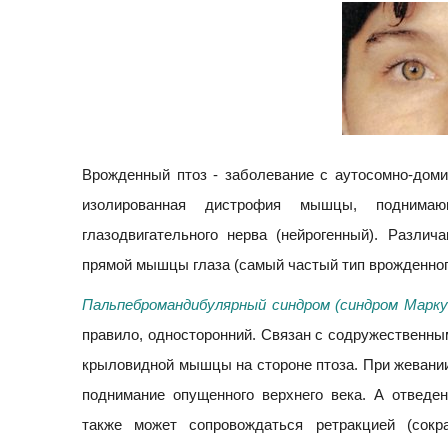
Врожденный птоз - заболевание с аутосомно-доми
изолированная дистрофия мышцы, подним
глазодвигательного нерва (нейрогенный). Разли
прямой мышцы глаза (самый частый тип врожденног
Пальпебромандибулярный синдром (синдром Марку
правило, односторонний. Связан с содружественны
крыловидной мышцы на стороне птоза. При жевании
поднимание опущенного верхнего века. А отведен
также может сопровождаться ретракцией (сок