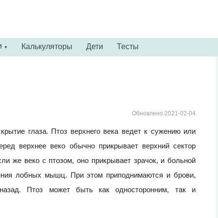
и
Калькуляторы
Дети
Тесты
▼
Обновлено:2021-02-04
крытие глаза. Птоз верхнего века ведет к сужению или
еред верхнее веко обычно прикрывает верхний сектор
сли же веко с птозом, оно прикрывает зрачок, и больной
ения лобных мышц. При этом приподнимаются и брови,
 назад. Птоз может быть как односторонним, так и