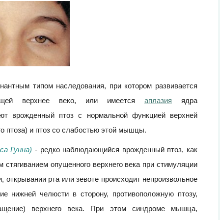
нантным типом наследования, при котором развивается
ающей верхнее веко, или имеется
аплазия
ядра
чают врожденный птоз с нормальной функцией верхней
о птоза) и птоз со слабостью этой мышцы.
са Гунна)
- редко наблюдающийся врожденный птоз, как
м стягиванием опущенного верхнего века при стимуляции
, открывании рта или зевоте происходит непроизвольное
ие нижней челюсти в сторону, противоположную птозу,
ращение) верхнего века. При этом синдроме мышца,