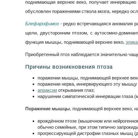
поднимающая верхнее веко, получает иннервацию о
обусловлен поражениями ствола мозга, нередко ос
Блефарофимоз
- редко встречающаяся аномалия ра
щели, двусторонним птозом, с аутосомно-доминан
функция мышцы, поднимающей верхнее веко,
эпика
Приобретенный птоз наблюдается значительно чащ
Причины возникновения птоза
поражении мышцы, поднимающей верхнее век
поражении нерва, иннервирующего эту мышцу (
апраксии
открывания глаз;
нарушении симпатической иннервации глаза (
Поражение мышцы
, поднимающей верхнее веко, н
врождённом птозе (мышечном или нейрогенном
обычно семейные, при этом типично запрокид
прогрессирующей дистрофии глазных мышц (д