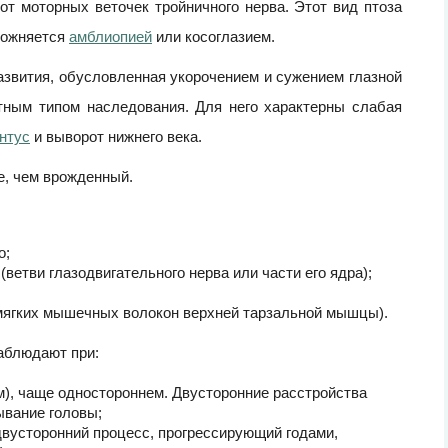
т моторных веточек тройничного нерва. Этот вид птоза
ложняется
амблиопией
или косоглазием.
звития, обусловленная укорочением и сужением глазной
тным типом наследования. Для него характерны слабая
нтус
и выворот нижнего века.
е, чем врожденный.
о;
ветви глазодвигательного нерва или части его ядра);
мягких мышечных волокон верхней тарзальной мышцы).
аблюдают при:
), чаще одностороннем. Двусторонние расстройства
ывание головы;
вусторонний процесс, прогрессирующий годами,