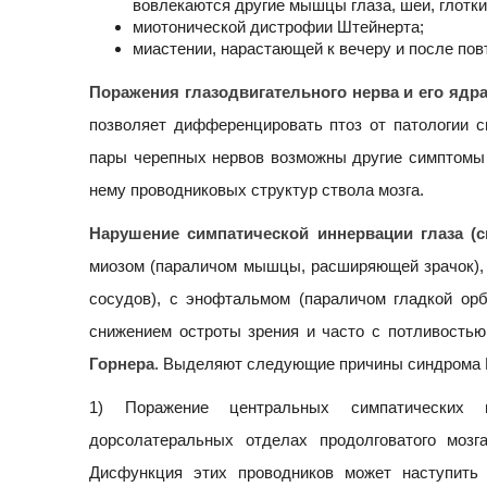
вовлекаются другие мышцы глаза, шеи, глотки
миотонической дистрофии Штейнерта;
миастении, нарастающей к вечеру и после по
Поражения глазодвигательного нерва и его ядр
позволяет дифференцировать птоз от патологии си
пары черепных нервов возможны другие симптомы 
нему проводниковых структур ствола мозга.
Нарушение симпатической иннервации глаза (с
миозом (параличом мышцы, расширяющей зрачок), 
сосудов), с энофтальмом (параличом гладкой о
снижением остроты зрения и часто с потливостью
Горнера
. Выделяют следующие причины синдрома 
1) Поражение центральных симпатических п
дорсолатеральных отделах продолговатого мозг
Дисфункция этих проводников может наступить