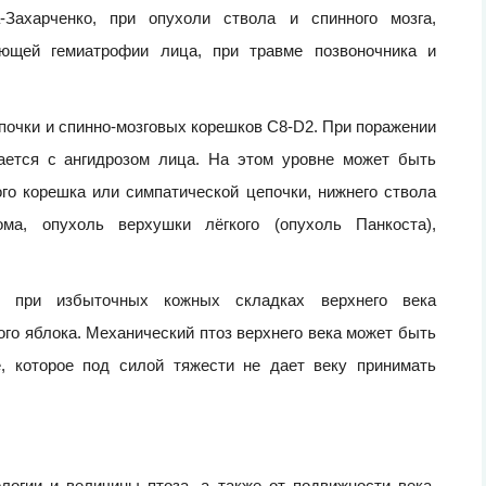
-Захарченко, при опухоли ствола и спинного мозга,
рующей гемиатрофии лица, при травме позвоночника и
почки и спинно-мозговых корешков C8-D2. При поражении
тается с ангидрозом лица. На этом уровне может быть
го корешка или симпатической цепочки, нижнего ствола
ома, опухоль верхушки лёгкого (опухоль Панкоста),
я при избыточных кожных складках верхнего века
ого яблока. Механический птоз верхнего века может быть
, которое под силой тяжести не дает веку принимать
логии и величины птоза, а также от подвижности века.