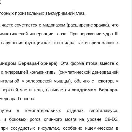
);
вторных произвольных зажмуриваний глаз.
а
часто сочетается с мидриазом (расширение зрачка), что
мпатической иннервации глаза. При поражении ядра III
нарушения функции как этого ядра, так и прилежащих к
индром Бернара-Горнера)
. Эта форма птоза вместе с
с гиперемией конъюнктивы (симпатической денервацией
рбитальной мюллеровской мышцы), обычно с некоторым
 верхней части тела, называется
синдромом Бернара-
Бернара-Горнера.
утей в гомолатеральных отделах гипоталамуса,
а и боковых рогов спинного мозга на уровне C8-D2.
 при сосудистых инсультах, особенно ишемическом в