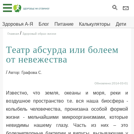
Главная
Тесты
Здоровья А-Я
Блог
Питание
Калькуляторы
Дети
/
Про
Здоровье на отлично
Главная
Здоровый образ жизни
здоровье
Театр абсурда или болеем
ДЕТЯМ
от невежества
/
Автор: Графова С.
Обновлено:2014-03-01
Известно, что земля, океаны и моря, реки и
воздушное пространство т.е. вся наша биосфера -
колыбель человечества, пронизана особой формой
жизни - мельчайшими микроорганизмами, которые
невидимы нашему глазу. Часть из них – это
болезнетворные бактерии и вирусы, вызывающие у